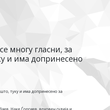
е многу гласни, за
ку и има допринесено
ишто, туку и има допринесено за
Заев, Наке Ѓоргиев, врховен судија и