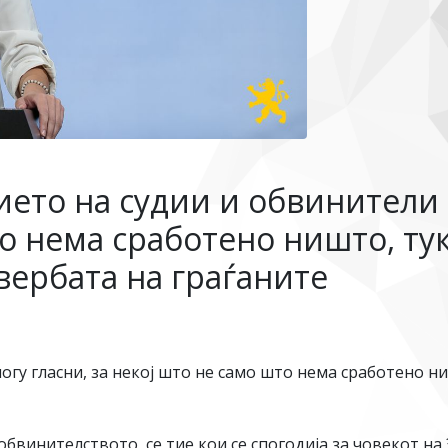
ето на судии и обвинители с
то нема сработено ништо, ту
вербата на граѓаните
огу гласни, за некој што не само што нема сработено н
бвинителството, се тие кои се спогодија за човекот на 