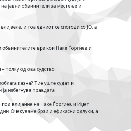
 на јавни обвинители за местење и
лијаеле, и тоа едниот се спогоди со ЈО, а
и обвинителите врз кои Наке Ѓоргиев и
 – толку од ова судство.
поблага казна? Тие уште судат и
 ја избегнува правдата.
е под влијание на Наке Ѓоргиев и Иџет
дии. Очекуваме брзи и ефикасни одлуки, а