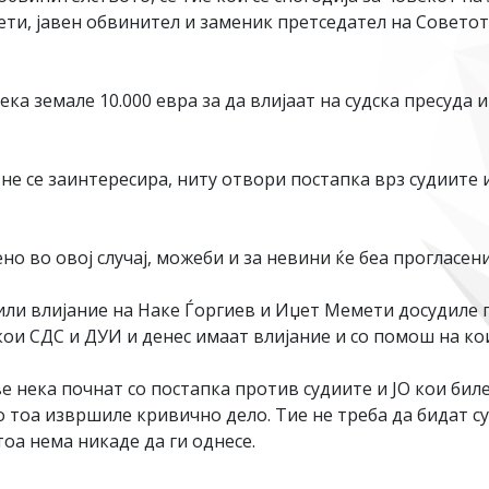
ети, јавен обвинител и заменик претседател на Советот
 земале 10.000 евра за да влијаат на судска пресуда и в
е се заинтересира, ниту отвори постапка врз судиите 
о во овој случај, можеби и за невини ќе беа прогласени
 или влијание на Наке Ѓоргиев и Иџет Мемети досудиле 
кои СДС и ДУИ и денес имаат влијание и со помош на кои
ве нека почнат со постапка против судиите и ЈО кои бил
о тоа извршиле кривично дело. Тие не треба да бидат су
оа нема никаде да ги однесе.