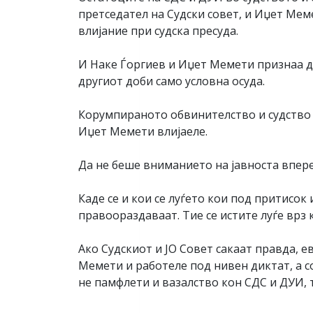
претседател на Судски совет, и Иџет Мем
влијание при судска пресуда.
И Наке Ѓоргиев и Иџет Мемети признаа дека
другиот доби само условна осуда.
Корумпираното обвинителство и судство н
Иџет Мемети влијаеле.
Да не беше вниманието на јавноста вперен
Каде се и кои се луѓето кои под притисок
правоораздаваат. Тие се истите луѓе врз 
Ако Судскиот и ЈО Совет сакаат правда, е
Мемети и работеле под нивен диктат, а с
не памфлети и вазалство кон СДС и ДУИ, т