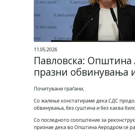
11.05.2026
Павловска: Општина 
празни обвинувања и
Почитувани граѓани,
Со жалење констатираме дека СДС продол
обвинувања, без суштина и без каква бил
Со последното соопштение за реконструкц
признае дека во Општина Аеродром се раб