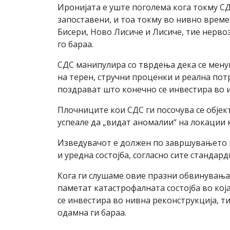
Иронијата е уште поголема кога токму СД
запоставени, и тоа токму во нивно време
Бисери, Ново Лисиче и Лисиче, тие нерво
го бараа.
СДС манипулира со тврдења дека се менув
на терен, стручни проценки и реална пот
поздрават што конечно се инвестира во 
Плочниците кои СДС ги посочува се објект
успеале да „видат аномалии“ на локации к
Изведувачот е должен по завршувањето н
и уредна состојба, согласно сите стандард
Кога ги слушаме овие празни обвинувања
паметат катастрофалната состојба во кој
се инвестира во нивна реконструкција, т
одамна ги бараа.