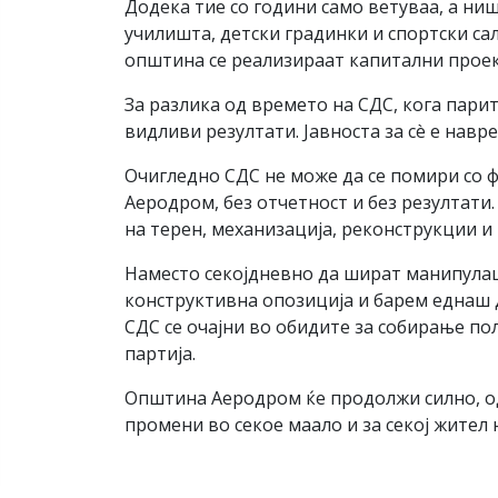
Додека тие со години само ветуваа, а ниш
училишта, детски градинки и спортски са
општина се реализираат капитални проек
За разлика од времето на СДС, кога парит
видливи резултати. Јавноста за сè е нав
Очигледно СДС не може да се помири со 
Аеродром, без отчетност и без резултати
на терен, механизација, реконструкции и
Наместо секојдневно да шират манипулаци
конструктивна опозиција и барем еднаш д
СДС се очајни во обидите за собирање по
партија.
Општина Аеродром ќе продолжи силно, од
промени во секое маало и за секој жител