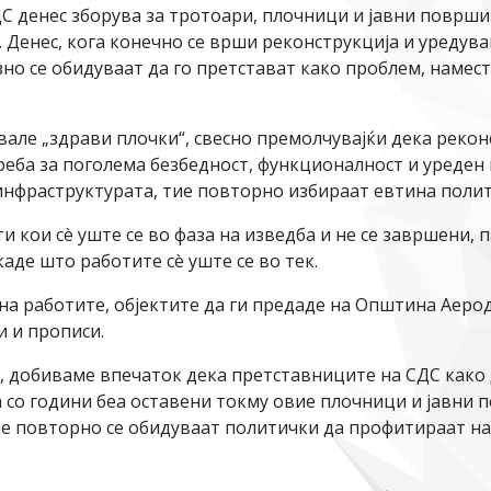
С денес зборува за тротоари, плочници и јавни површи
. Денес, кога конечно се врши реконструкција и уреду
зно се обидуваат да го претстават како проблем, намес
але „здрави плочки“, свесно премолчувајќи дека рекон
реба за поголема безбедност, функционалност и уреден
инфраструктурата, тие повторно избираат евтина полит
и кои сè уште се во фаза на изведба и не се завршени, 
аде што работите сè уште се во тек.
а работите, објектите да ги предаде на Општина Аеро
и и прописи.
, добиваме впечаток дека претставниците на СДС како 
а со години беа оставени токму овие плочници и јавни п
ие повторно се обидуваат политички да профитираат на