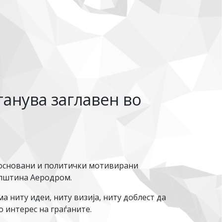
анува заглавен во
еосновани и политички мотивирани
Општина Аеродром.
 ниту идеи, ниту визија, ниту доблест да
 интерес на граѓаните.