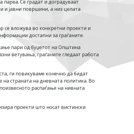
а пареа. Се градат и доградуваат
и и јавни површини, а низ целата
нар се вложува во конкретни проекти и
информации достапни за граѓаните.
вање пари од буџетот на Општина
разни ветувања, граѓаните гледаат работа
ста, ги повикуваме конечно да бидат
е на страната на дневната политика. Во
è поизвесното распаѓање на нивната
изира проекти што носат вистински