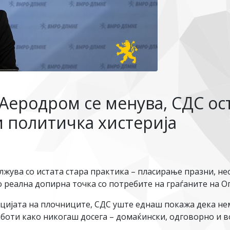
Аеродром се менува, СДС ост
 политичка хистерија
жува со истата стара практика – пласирање празни, н
о реална допирна точка со потребите на граѓаните на 
ијата на плочниците, СДС уште еднаш покажа дека нема
оти како никогаш досега – домаќински, одговорно и во