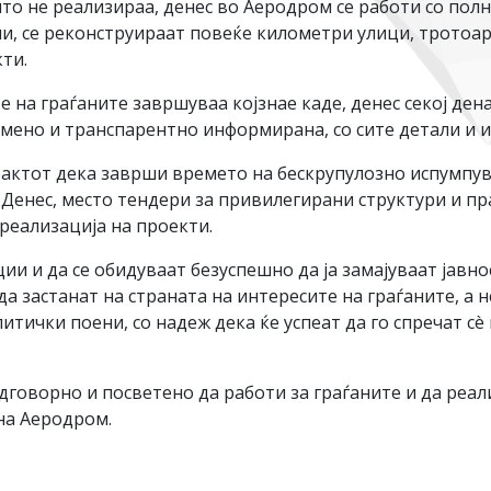
то не реализираа, денес во Аеродром се работи со полн
ли, се реконструираат повеќе километри улици, тротоар
ти.
е на граѓаните завршуваа којзнае каде, денес секој де
ремено и транспарентно информирана, со сите детали и 
фактот дека заврши времето на бескрупулозно испумпу
. Денес, место тендери за привилегирани структури и п
 реализација на проекти.
и и да се обидуваат безуспешно да ја замајуваат јавно
а застанат на страната на интересите на граѓаните, а н
литички поени, со надеж дека ќе успеат да го спречат с
говорно и посветено да работи за граѓаните и да реал
 на Аеродром.