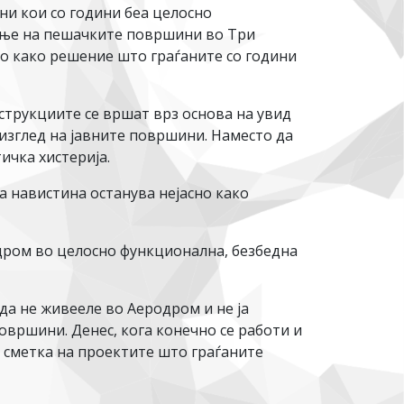
ни кои со години беа целосно
вање на пешачките површини во Три
то како решение што граѓаните со години
струкциите се вршат врз основа на увид
 изглед на јавните површини. Наместо да
ичка хистерија.
па навистина останува нејасно како
дром во целосно функционална, безбедна
да не живееле во Аеродром и не ја
овршини. Денес, кога конечно се работи и
 сметка на проектите што граѓаните