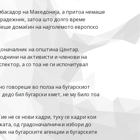
мбасадор на Македонија, а притоа немаше
градежник, затоа што долго време
 и беше домаќин на најголемото европско
адоначалник на општина Центар.
роднини на активисти и членови на
пектор, а со тоа не ги испочитувал
но говореше во полза на бугарскиот
 дедо бил бугарски кмет, не му било тоа
е не се нови кадри, туку се кадри кои
иката, од градоначалнички избори до
ик на бугарските агенции и бугарските