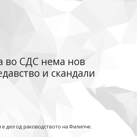
а во СДС нема нов
редавство и скандали
и е дел од раководството на Филипче.