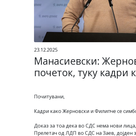
23.12.2025
Манасиевски: Жернов
почеток, туку кадри 
Почитувани,
Кадри како Жерновски и Филипче се симбо
Доказ за тоа дека во СДС нема нови лица
Прелетач од ЛДП во СДС на Заев, дојден з