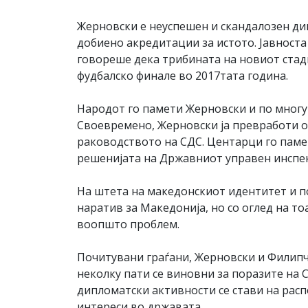
Жерновски е неуспешен и скандалозен ди
добиено акредитации за истото. Јавноста
говореше дека трибината на новиот стадио
фудбалско финале во 2017тата година.
Народот го памети Жерновски и по многу
Своевремено, Жерновски ја превработи о
раководството на СДС. Центарци го памета
решенијата на Државниот управен инспе
На штета на македонскиот идентитет и п
наратив за Македонија, но со оглед на то
воопшто проблем.
Почитувани граѓани, Жерновски и Филипче 
неколку пати се виновни за поразите на 
дипломатски активности се стави на расп
интереси во државата.