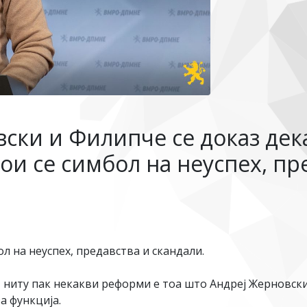
ски и Филипче се доказ дек
кои се симбол на неуспех, п
л на неуспех, предавства и скандали.
, ниту пак некакви реформи е тоа што Андреј Жерновск
а функција.