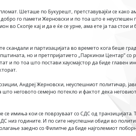
пломат. Шеташе по Букурешт, претставувајќи се како а
 добро го памети Жерновски и по тоа што е неуспешен 
н во Скопје кај и да е ќе се урне, ама ете ја таа стои
те скандали и партизацијата во времето кога беше гр
пштината, но и претпријатието „Паркинзи Центар’’ со 
т и по тоа што постави хаусмајстор да биде главен инс
кторат.
озиции, Андреј Жерновски, неуспешниот политичар, јав
а што неговото семејно потекло и фактот дека неговиот
се имиња кои се поврзуваат со СДС од транзицијата. Ти
СДС низ годините. И по сите неуспешни обиди во полит
олагање заедно со Филипче да биде најголемиот поборн