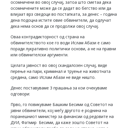
осомничени во овој случај, затоа што сметаа дека
осомничените може да се дадат во бегство или да
влијаат врз сведоци во постапката, за денес – година
дена подоцна истите овие обвинители, да одлучат
дека нема основ да се продолжи овој случај.
Оваа контрадикторност од страна на
обвинителството кое го води Ислам Абази е само
поради лукративно политички основи, а не на правни
или обвинителски аргументи.
Целата јавност во овој скандалозен случај, виде
перење на пари, криминал и труење на животната
средина, само Ислам Абази не виде ништо.
Денес поставуваме 3 прашања за кои очекуваме
одговори:
Прво, го пoвикуваме Башким Бесими од Советот на
јавни обвинители, кој меѓу другото е роднина на
поранешниот министер за финансии од редовите на
ДУИ, Фатмир Бесими, да каже зошто Советот на