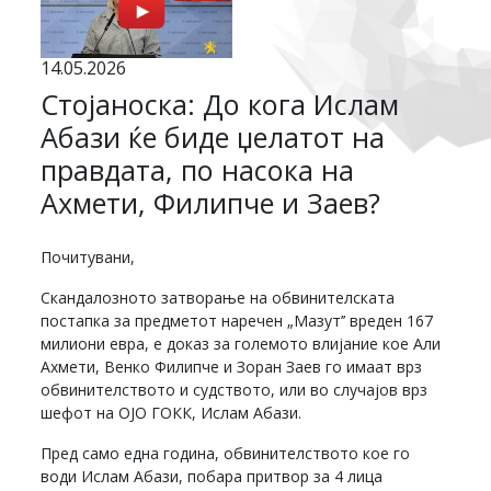
14.05.2026
Стојаноска: До кога Ислам
Абази ќе биде џелатот на
правдата, по насока на
Ахмети, Филипче и Заев?
Почитувани,
Скандалозното затворање на обвинителската
постапка за предметот наречен „Мазут’’ вреден 167
милиони евра, е доказ за големото влијание кое Али
Ахмети, Венко Филипче и Зоран Заев го имаат врз
обвинителството и судството, или во случајов врз
шефот на ОЈО ГОКК, Ислам Абази.
Пред само една година, обвинителството кое го
води Ислам Абази, побара притвор за 4 лица