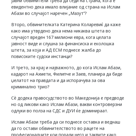
јавни обвинители треба да седи на страна, кога е
евидентно дека имало влијание од страна на Ислам
Абази во случајот наречен „Мазут’’?
Второ, обвинителката Катерина Коларевиќ да каже
како има утврдено дека нема никаква штета во
случајот вреден 167 милиони евра, кога целата
јавност виде и слушна за финансиска и еколошка
штета, за која и АД ЕСМ поднесе жалба до
повисоките судски инстанци?
И трето, за крај и најважното, до кога Ислам Абази,
кадарот на Ахмети, Филипче и Заев, планира да биде
џелатот на правдата и да испорачува за ова
криминално трио?
Сѐ додека правосудството во Македонија е предводе
но од ликови како Ислам Абази, вакви контроверзни
одлуки во полза на СДС и ДУИ ќе доминираат.
Ислам Абази треба да си поднесе оставка и веднаш
да го остави обвинителството во рацете на
професионалците кои поради него и таквите како