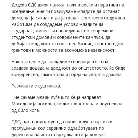
Додека СДС шири паника, лажни вести и наративи на
иселување, ние ги повикуваме младите да останат
дома, да ја сакаат и да ја градат сопствената држава.
Работиме да создадеме услови младите да
студираат, живеат и напредуваат во современи
студентски домови и современите кампуси, да
добијат поддршка за сопствен бизнис, сопствен дом,
грантови и можности за економска независност.
Нашата цел е да создадеме генерација што ќе
создава додадена вредност во општеството, ќе биде
конкурентна, самостојна и горда на својата држава.
Разликата е суштинска.
Ние сакаме млади луѓе што ќе ја направат
Македонија посилна, подостоинствена и поуспешна
од било кога.
СДС, пак, продолжува да произведува партиски
послушници кои сервилно одработуваат по
директиви на истата врхушка што ја доведе