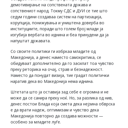
демотивирање на сопствената држава и
сопствениот народ. Токму СДС и ДУИ се тие што
седум години создаваа систем на партизација,
корупција, понижувања и уништена доверба во
институциите, поради што голем број млади ја
изгубија вербата во иднина и беа принудени да ја
напуштат државата.
Со своите политики ги избркаа младите од
Македонија, а денес наместо самокритика, се
обидуваат дополнително да го засилат тоа чувство
преку реторика на очај, страв и безнадежност.
Наместо да понудат визија, тие градат политички
наратив дека во Македонија нема иднина.
Штетата што ја оставија зад себе е огромна и не
може да се санира преку ноќ. Но, за разлика од нив,
денес постои Влада која смета дека нејзина обврска
е да врати надеж, оптимизам и чувство дека
Македонија повторно да создава можности —
особено за младите луѓе.