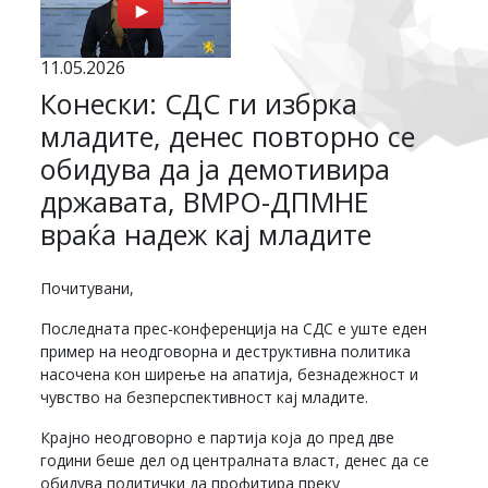
11.05.2026
Конески: СДС ги избрка
младите, денес повторно се
обидува да ја демотивира
државата, ВМРО-ДПМНЕ
враќа надеж кај младите
Почитувани,
Последната прес-конференција на СДС е уште еден
пример на неодговорна и деструктивна политика
насочена кон ширење на апатија, безнадежност и
чувство на безперспективност кај младите.
Крајно неодговорно е партија која до пред две
години беше дел од централната власт, денес да се
обидува политички да профитира преку