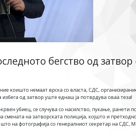
следното бегство од затвор
ние коишто немаат врска со власта, СДС, организирани
избега од затвор уште еднаш ја потврдува оваа теза!
крвен убиец, се случува со насилство, пукање, ранети 
на смената на затворската полиција, којшто и претходно
к што на фотографија со генералниот секретар на СДС, 