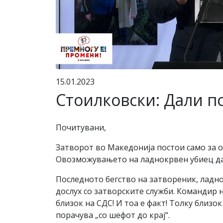
15.01.2023
Стоилковски: Дали по
Почитувани,
Затворот во Македонија постои само за о
Овозможувањето на ладнокрвен убиец да 
Последното бегство на затвореник, ладно
дослух со затворските служби. Командир 
близок на СДС! И тоа е факт! Толку близо
порачува „со шефот до крај“.