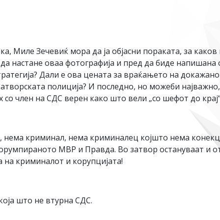
ка, Миле Зечевиќ мора да ја објасни пораката, за како
 да настане оваа фотографија и пред да биде напишана
тратегија? Дали е ова цената за враќањето на докажано
атворската полиција? И последно, но можеби најважно,
 со член на СДС верен како што вели „со шефот до крај
 нема криминал, нема криминалец којшто нема конекциј
корумпираното МВР и Правда. Во затвор остануваат и о
а на криминалот и корупцијата!
која што не втурна СДС.