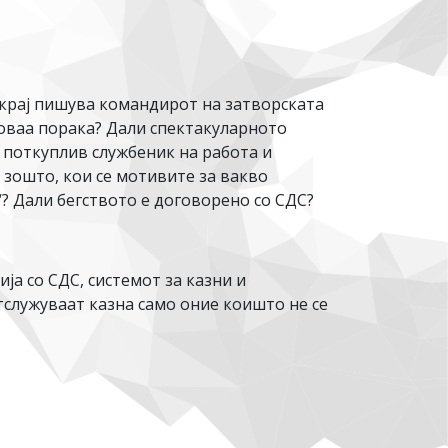
в крај пишува командирот на затворската
 оваа порака? Дали спектакуларното
 поткуплив службеник на работа и
 зошто, кои се мотивите за вакво
“? Дали бегството е договорено со СДС?
а со СДС, системот за казни и
тслужуваат казна само оние коишто не се