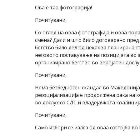
Ова е таа фотографија!
Почитувани,
Со оглед на оваа фотографија и оваа пора
смена? Дали и што било договарано пред
бегство било дел од некаква планирана с
неговото поставување на позицијата во з
организирано бегство во веројатен дослух
Почитувани,
Нема безбедносен скандал во Македонија,
ресоцијализација е продолжена рака на 
во дослух со СДС и владејачката коалициј
Почитувани,
Само избори се излез од оваа состојба во 