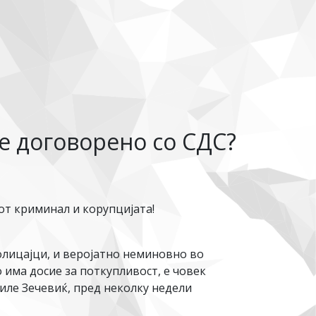
 е договорено со СДС?
от криминал и корупцијата!
полицајци, и веројатно неминовно во
 има досие за поткупливост, е човек
Миле Зечевиќ, пред неколку недели