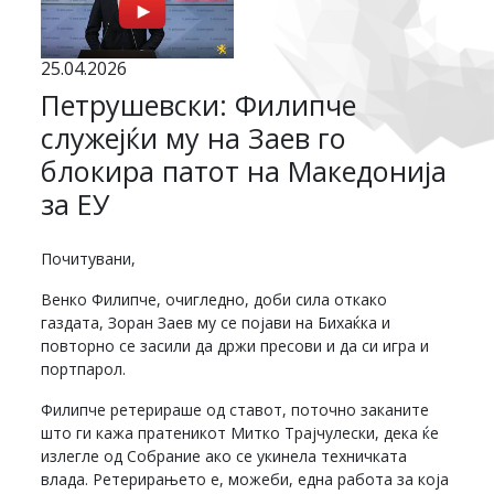
25.04.2026
Петрушевски: Филипче
служејќи му на Заев го
блокира патот на Македонија
за ЕУ
Почитувани,
Венко Филипче, очигледно, доби сила откако
газдата, Зоран Заев му се појави на Бихаќка и
повторно се засили да држи пресови и да си игра и
портпарол.
Филипче ретерираше од ставот, поточно заканите
што ги кажа пратеникот Митко Трајчулески, дека ќе
излегле од Собрание ако се укинела техничката
влада. Ретерирањето е, можеби, една работа за која