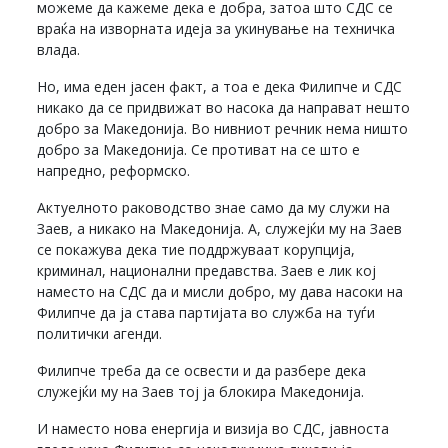
можеме да кажеме дека е добра, затоа што СДС се
враќа на изворната идеја за укинување на техничка
влада.
Но, има еден јасен факт, а тоа е дека Филипче и СДС
никако да се придвижат во насока да направат нешто
добро за Македонија. Во нивниот речник нема ништо
добро за Македонија. Се противат на се што е
напредно, реформско.
Актуелното раководство знае само да му служи на
Заев, а никако на Македонија. А, служејќи му на Заев
се покажува дека тие поддржуваат корупција,
криминал, национални предавства. Заев е лик кој
наместо на СДС да и мисли добро, му дава насоки на
Филипче да ја става партијата во служба на туѓи
политички агенди.
Филипче треба да се освести и да разбере дека
служејќи му на Заев тој ја блокира Македонија.
И наместо нова енергија и визија во СДС, јавноста