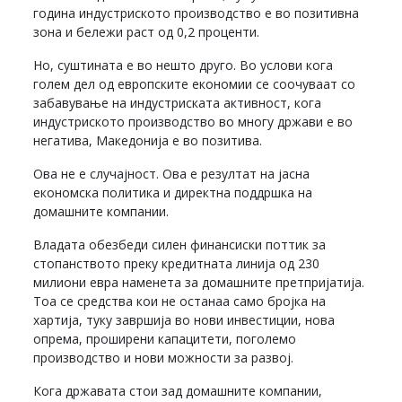
година индустриското производство е во позитивна
зона и бележи раст од 0,2 проценти.
Но, суштината е во нешто друго. Во услови кога
голем дел од европските економии се соочуваат со
забавување на индустриската активност, кога
индустриското производство во многу држави е во
негатива, Македонија е во позитива.
Ова не е случајност. Ова е резултат на јасна
економска политика и директна поддршка на
домашните компании.
Владата обезбеди силен финансиски поттик за
стопанството преку кредитната линија од 230
милиони евра наменета за домашните претпријатија.
Тоа се средства кои не останаа само бројка на
хартија, туку завршија во нови инвестиции, нова
опрема, проширени капацитети, поголемо
производство и нови можности за развој.
Кога државата стои зад домашните компании,