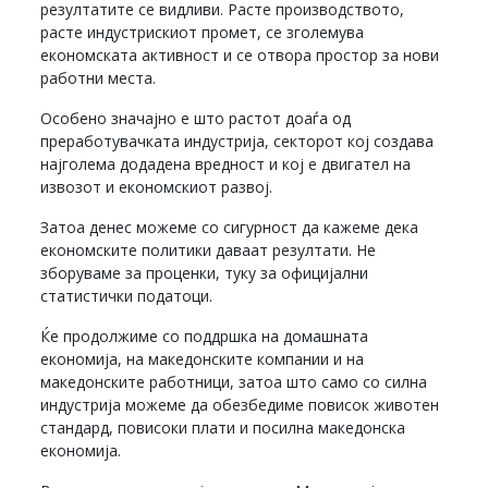
резултатите се видливи. Расте производството,
расте индустрискиот промет, се зголемува
економската активност и се отвора простор за нови
работни места.
Особено значајно е што растот доаѓа од
преработувачката индустрија, секторот кој создава
најголема додадена вредност и кој е двигател на
извозот и економскиот развој.
Затоа денес можеме со сигурност да кажеме дека
економските политики даваат резултати. Не
зборуваме за проценки, туку за официјални
статистички податоци.
Ќе продолжиме со поддршка на домашната
економија, на македонските компании и на
македонските работници, затоа што само со силна
индустрија можеме да обезбедиме повисок животен
стандард, повисоки плати и посилна македонска
економија.