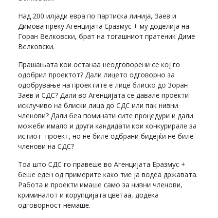
Над 200 илјади евра по партиска линија, Заев и
Димова преку Агенцијата Еразмус + му доделија на
Горан Велковски, брат на тогашниот пратеник Диме
Велковски.
Прашањата кои останаа неодговорени се кој го
одобрил проектот? Дали лицето одговорно за
одобрување на проектите е лице блиско до Зоран
Заев и СДС? Дали во Агенцијата се давале проекти
исклучиво на блиски лица до СДС или пак нивни
членови? Дали беа поминати сите процедури и дали
можеби имало и други кандидати кои конкурирале за
истиот проект, но не биле одбрани бидејќи не биле
членови на СДС?
Тоа што СДС го правеше во Агенцијата Еразмус +
беше еден од примерите како тие ја водеа државата.
Работа и проекти имаше само за нивни членови,
криминалот и корупцијата цветаа, додека
одговорност немаше.