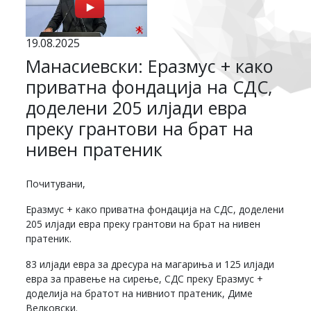
19.08.2025
Манасиевски: Еразмус + како
приватна фондација на СДС,
доделени 205 илјади евра
преку грантови на брат на
нивен пратеник
Почитувани,
Еразмус + како приватна фондација на СДС, доделени
205 илјади евра преку грантови на брат на нивен
пратеник.
83 илјади евра за дресура на магариња и 125 илјади
евра за правење на сирење, СДС преку Еразмус +
доделија на братот на нивниот пратеник, Диме
Велковски.