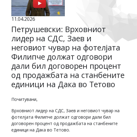
11.04.2026
Петрушевски: Врховниот
лидер на СДС, Заев и
неговиот чувар на фотелјата
Филипче должат одговори
дали бил договорен процент
од продажбата на станбените
единици на Дака во Тетово
Почитувани,
Врховниот лидер на СДС, Заев и неговиот чувар на
фотелјата Филипче должат одговори дали бил
договорен процент од продажбата на станбените
единици на Дака во Тетово.