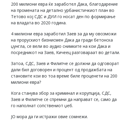
200 милиони евра ќе заработел Дака, благодарение
на промената на детално урбанистичкиот план во
Тетово кој СДС и ДУИ го носат ден по формирање
на владата во 2020 година.
4 милиони евра заработил Заев за да му овозможи
на прорускиот бизнисмен Дака да гради бетонска
џунгла, се вели во аудио снимките на кои Дака и
посредникот на Заев, Кичеец разговараат во детали.
Затоа, СДС, Заев и Филипче се должни да одговорат
дали бил договорен и процент од продажбата на
становите кои во тоа време биле проценети на 200
милиони евра?
Кога станува збор за криминал и корупција, СДС,
Заев и Филипче се спремни да направат се, само да
го наполнат сопствениот џеб.
ЈО мора да ги истражи овие сомнежи.