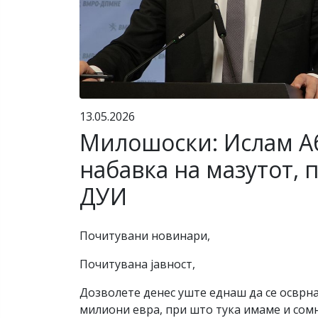
13.05.2026
Милошоски: Ислам Аб
набавка на мазутот, 
ДУИ
Почитувани новинари,
Почитувана јавност,
Дозволете денес уште еднаш да се осврн
милиони евра, при што тука имаме и сомн