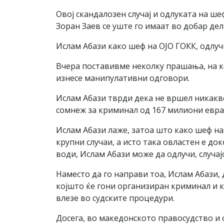
Овој скандалозен случај и одлуката на ше
Зоран Заев се уште го имаат во добар де
Ислам Абази како шеф на ОЈО ГОКК, одлучил
Вчера поставивме неколку прашања, на ко
изнесе манипулативни одговори.
Ислам Абази тврди дека не вршел никакво
сомнеж за криминал од 167 милиони евра
Ислам Абази лаже, затоа што како шеф н
крупни случаи, а исто така овластен е док
води, Ислам Абази може да одлучи, случај
Наместо да го направи тоа, Ислам Абази, 
којшто ќе гони организиран криминал и ко
влезе во судските процедури.
Досега, во македонското правосудство и 