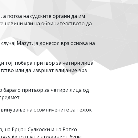
 а потоа на судските органи да им
се невини или на обвинителството да
случај Мазут, ја донесол врз основа на
и тој, побара притвор за четири лица
егство или да извршат влијание врз
о барало притвор за четири лица од
 предмет.
извинување на осомничените за тежок
а, на Ерџан Сулкоски и на Ратко
туку ќе го плати државниот буџет.