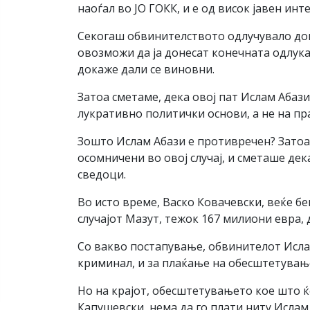
наоѓал во ЈО ГОКК, и е од висок јавен инт
Секогаш обвинителството одлучувало дока
овозможи да ја донесат конечната одлука
докаже дали се виновни.
Затоа сметаме, дека овој пат Ислам Абази
лукративно политички основи, а не на пр
Зошто Ислам Абази е противречен? Затоа
осомничени во овој случај, и сметаше де
сведоци.
Во исто време, Васко Ковачевски, веќе б
случајот Мазут, тежок 167 милиони евра, 
Со вакво постапување, обвинителот Исла
криминал, и за плаќање на обесштетување
Но на крајот, обесштетувањето кое што ќе
Капушевски, нема да го плати ниту Ислам 