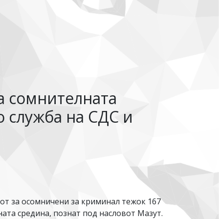
а сомнителната
о служба на СДС и
от за осомничени за криминал тежок 167
ата средина, познат под насловот Мазут.