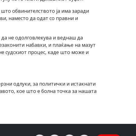
, што обвинителството ја има заради
и, наместо да одат со правни и
т да не одолговлекува и веднаш да
незаконити набавки, и плаќање на мазут
не судскиот процес, каде што може и
рзни одлуки, за политички и истакнати
авото, кое што е болна точка за нашата