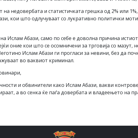
от на недовербата и статистичката грешка од 2% или 1%
зи, кои што одлучуваат со лукративно политички мотив
на Ислам Абази, само по себе е доволна причина истио
јќи оние кои што се осомничени за трговија со мазут, 
еготино Ислам Абази ги прогласи за невини, без да поч
ажуваат во ваквиот криминал.
новинари,
чности и обвинители како Ислам Абази, вакви контрове
ираат, а во сенка ќе паѓа довербата и владеењето на пр