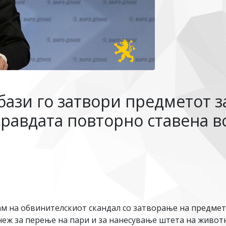
ази го затвори предметот з
правдата повторно ставена в
ам на обвинителскиот скандал со затворање на предмет
еж за перење на пари и за нанесување штета на животн