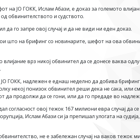
фот на ЈО ГОКК, Ислам Абази, е доказ за големото влиј
л од обвинителството и судството.
 да го запре овој случај и да не види ни еден доказ.
и што на брифинг со новинарите, шефот на ова обвинит
 влијание врз никој обвинител да се донесе ваква одлу
.
а ЈО ГОКК, надлежен е еднаш неделно да добива брифин
олку некој понизок обвинител реши дека не сака, или см
от да продолжи да се гони, или да го предаде во надлеж
дал согласност овој тежок 167 милиони евра случај да с
рупција, Ислам Абази си ја препишал улогата на судија, 
обвинителство, не е забележан случај на ваков тежок м