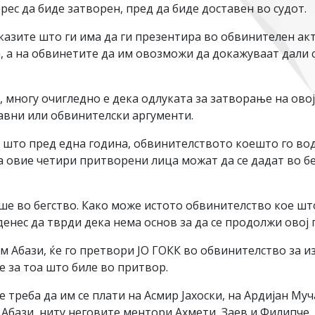
ерес да биде затворен, пред да биде доставен во судот.
зите што ги има да ги презентира во обвинителен акт,
, а на обвинетите да им овозможи да докажуваат дали 
, многу очигледно е дека одлуката за затворање на овој 
авни или обвинителски аргументи.
 што пред една година, обвинителството коешто го вод
ка овие четири притворени лица можат да се дадат во б
еше во бегство. Како може истото обвинителство кое шт
денес да тврди дека нема основ за да се продолжи овој
м Абази, ќе го претвори ЈО ГОКК во обвинителство за 
 за тоа што биле во притвор.
 треба да им се плати на Асмир Јахоски, на Ардијан Муч
Абази, ниту неговите ментори Ахмети, Заев и Филипче, 