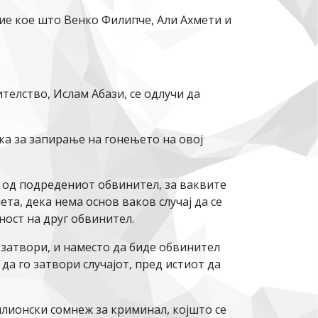
ание кое што Венко Филипче, Али Ахмети и
елство, Ислам Абази, се одлучи да
ка за запирање на гонењето на овој
г од подредениот обвинител, за ваквите
ета, дека нема основ ваков случај да се
ност на друг обвинител.
е затвори, и наместо да биде обвинител
да го затвори случајот, пред истиот да
илионски сомнеж за криминал, којшто се