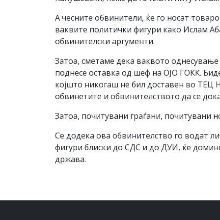
А чесните обвинители, ќе го носат товар
ваквите политички фигури како Ислам Аба
обвинителски аргументи.
Затоа, сметаме дека ваквото однесување 
поднесе оставка од шеф на ОЈО ГОКК. Биде
којшто никогаш не бил доставен во ТЕЦ Н
обвинетите и обвинителството да се док
Затоа, почитувани граѓани, почитувани 
Се додека ова обвинителство го водат ли
фигури блиски до СДС и до ДУИ, ќе домин
држава.