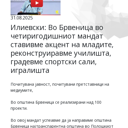
31.08.2025
Илиевски: Во Брвеница во
четиригодишниот мандат
ставивме акцент на младите,
реконструиравме училишта,
градевме спортски сали,
игралишта
Почитувана јавност, почитувани претставници на
медиумите,
Во општина Брвеница се реализирани над 100
проекти.
Во овој мандат успеавме да ја направиме општина
Брвеница најтранспарентна општина во Полошкиот