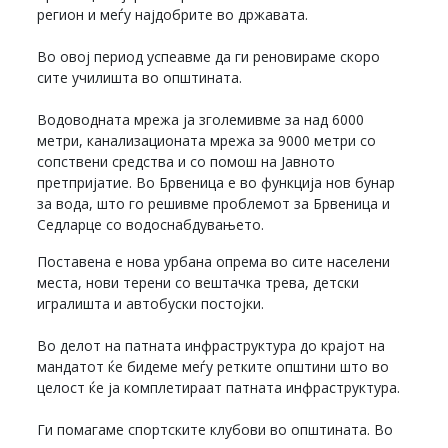
регион и меѓу најдобрите во државата.
Во овој период успеавме да ги реновираме скоро
сите училишта во општината.
Водоводната мрежа ја зголемивме за над 6000
метри, канализационата мрежа за 9000 метри со
сопствени средства и со помош на Јавното
претпријатие. Во Брвеница е во функција нов бунар
за вода, што го решивме проблемот за Брвеница и
Седларце со водоснабдувањето.
Поставена е нова урбана опрема во сите населени
места, нови терени со вештачка трева, детски
игралишта и автобуски постојки.
Во делот на патната инфраструктура до крајот на
мандатот ќе бидеме меѓу ретките општини што во
целост ќе ја комплетираат патната инфраструктура.
Ги помагаме спортските клубови во општината. Во