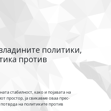
 владините политики,
итика против
ата стабилност, како и појавата на
т простор, ја свикавме оваа прес-
а потврда на политиките против