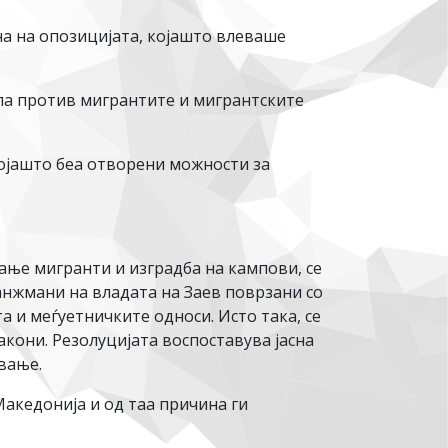
а на опозицијата, којашто влеваше
ла против мигрантите и мигрантските
ојашто беа отворени можности за
ќање мигранти и изградба на кампови, се
анжмани на владата на Заев поврзани со
а и меѓуетничките односи. Исто така, се
кони. Резолуцијата воспоставува јасна
вање.
акедонија и од таа причина ги