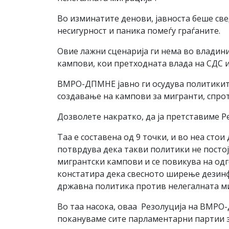
Во изминатите денови, јавноста беше св
несигурност и паника помеѓу граѓаните.
Овие лажни сценарија ги нема во влади
кампови, кои претходната влада на СДС и
ВМРО-ДПМНЕ јавно ги осудува политиките
создавање на кампови за мигранти, спро
Дозволете накратко, да ја претставиме Р
Таа е составена од 9 точки, и во неа ст
потврдува дека такви политики не постој
мигрантски кампови и се повикува на одго
констатира дека свесното ширење дезинф
државна политика против нелегалната миг
Во таа насока, оваа Резолуција на ВМРО
покануваме сите парламентарни партии з