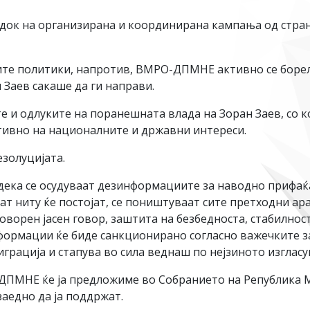
едок на организирана и координирана кампања од стран
ните политики, напротив, ВМРО-ДПМНЕ активно се боре
 Заев сакаше да ги направи.
 и одлуките на поранешната влада на Зоран Заев, со к
тивно на националните и државни интереси.
езолуцијата.
ои дека се осудуваат дезинформациите за наводно прифа
ат ниту ќе постојат, се поништуваат сите претходни ар
ворен јасен говор, заштита на безбедноста, стабилност
ормации ќе биде санкционирано согласно важечките за
рација и стапува во сила веднаш по нејзиното изгласу
-ДПМНЕ ќе ја предложиме во Собранието на Република М
аедно да ја поддржат.