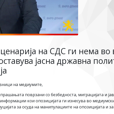
ценарија на СДС ги нема во
оставува јасна државна пол
ја
вници на медиумите,
 прашањата поврзани со безбедноста, миграцијата и јавн
нформации кои опозицијата ги изнесува во медиумскио
луцијата за осуда на манипулациите на опозицијата и з