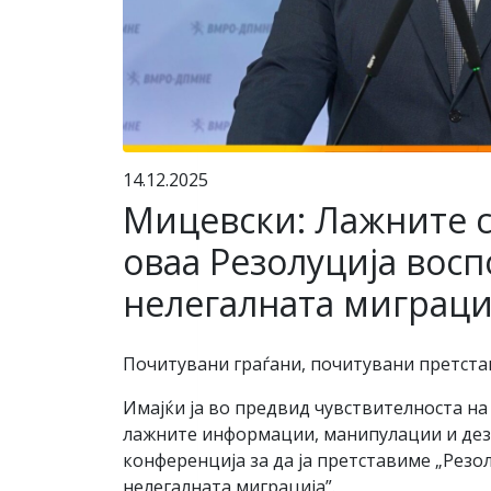
14.12.2025
Мицевски: Лажните с
оваа Резолуција восп
нелегалната миграци
Почитувани граѓани, почитувани претста
Имајќи ја во предвид чувствителноста на
лажните информации, манипулации и дези
конференција за да ја претставиме „Резо
нелегалната миграција”.