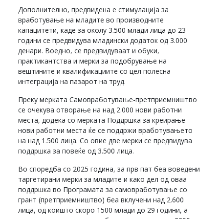
Дополнително, предвидена е стимулација за
вработување на младите во производните
капацитети, каде за околу 3.500 млади лица до 23
години се предвидува младински додаток од 3.000
денари. Воедно, се предвидуваат и обуки,
практикантства и мерки за подобрување на
вештините и квалификациите со цел полесна
интеграција на пазарот на труд.
Преку мерката Самовработување-претприемништво
се очекува отворање на над 2.000 нови работни
места, додека со мерката Поддршка за креирање
нови работни места ќе се поддржи вработувањето
на над 1.500 лица. Со овие две мерки се предвидува
поддршка за повеќе од 3.500 лица.
Во споредба со 2025 година, за прв пат беа воведени
таргетирани мерки за младите и како дел од оваа
поддршка во Програмата за самовработување со
грант (претприемништво) беа вклучени над 2.600
лица, од коишто скоро 1500 млади до 29 години, а