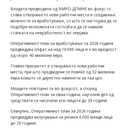
Владата предводена од ВМРО-ДПМНЕ во фокус го
става отворањето нови работни места и создавање
можности за вработување, со што се настојува да се
подобри економската состојба и да се намали
стапката на невработеност во земјава.
Оперативниот план за вработување за 2026 година
предвидува опфат на над 10.000 лица и е во вредност
од скоро 40 милиони евра.
Главен приоритет е отворањето нови работни
места, при што предвидени се повеќе од 32 милиони
евра коишто се директно наменети за таа цел.
Младите повторно се во фокусот, а според
Оперативниот план за оваа година, најголем дел од
средствата се насочени кон лицата до 29 години.
Севкупно, Оперативниот план за 2026 година
предвидува вклучување на речиси 6.000 млади лица
до 29 години.