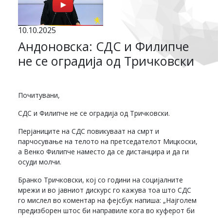
10.10.2025
Андоновска: СДС и Филипче
не се оградија од Тричковски
Почитувани,
СДС и Филипче не се оградија од Тричковски.
Перјаниците на СДС повикуваат на смрт и
парчосување на телото на претседателот Мицкоски,
a Венко Филипче наместо да се дистанцира и да ги
осуди молчи.
Бранко Тричковски, кој со години на социјалните
мрежи и во јавниот дискурс го кажува тоа што СДС
го мислел во коментар на фејсбук напиша: „Најголем
предизборен штос би направиле кога во куферот би