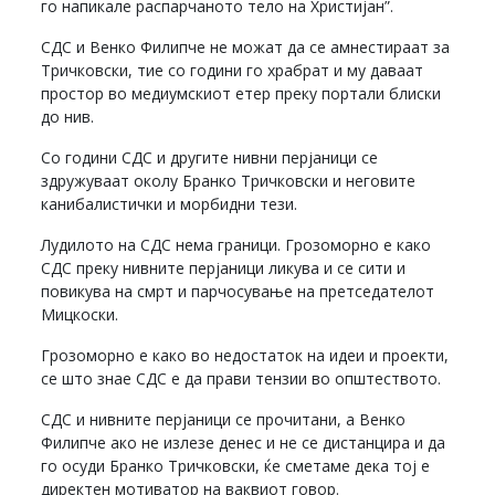
го напикале распарчаното тело на Христијан”.
СДС и Венко Филипче не можат да се амнестираат за
Тричковски, тие со години го храбрат и му даваат
простор во медиумскиот етер преку портали блиски
до нив.
Со години СДС и другите нивни перјаници се
здружуваат околу Бранко Тричковски и неговите
канибалистички и морбидни тези.
Лудилото на СДС нема граници. Грозоморно е како
СДС преку нивните перјаници ликува и се сити и
повикува на смрт и парчосување на претседателот
Мицкоски.
Грозоморно е како во недостаток на идеи и проекти,
се што знае СДС е да прави тензии во општеството.
СДС и нивните перјаници се прочитани, а Венко
Филипче ако не излезе денес и не се дистанцира и да
го осуди Бранко Тричковски, ќе сметаме дека тој е
директен мотиватор на ваквиот говор.