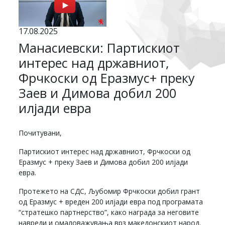
17.08.2025
Манасиевски: Партискиот
интерес над државниот,
Фрчкоски од Еразмус+ преку
Заев и Димова добил 200
илјади евра
Почитувани,
Партискиот интерес над државниот, Фрчкоски од
Еразмус + преку Заев и Димова добил 200 илјади
евра.
Протежето на СДС, Љубомир Фрчкоски добил грант
од Еразмус + вреден 200 илјади евра под програмата
“стратешко партнерство”, како награда за неговите
навреди и омаловажувања врз македонскиот народ.