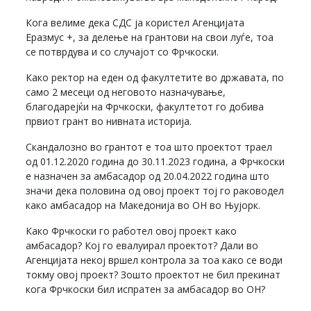
Кога велиме дека СДС ја користел Агенцијата
Еразмус +, за делење на грантови на свои луѓе, тоа
се потврдува и со случајот со Фрчкоски.
Како ректор на еден од факултетите во државата, по
само 2 месеци од неговото назначување,
благодарејќи на Фрчкоски, факултетот го добива
првиот грант во нивната историја.
Скандалозно во грантот е тоа што проектот траел
од 01.12.2020 година до 30.11.2023 година, а Фрчкоски
е назначен за амбасадор од 20.04.2022 година што
значи дека половина од овој проект тој го раководел
како амбасадор на Македонија во ОН во Њујорк.
Како Фрчкоски го работел овој проект како
амбасадор? Кој го евалуирал проектот? Дали во
Агенцијата некој вршел контрола за тоа како се води
токму овој проект? Зошто проектот не бил прекинат
кога Фрчкоски бил испратен за амбасадор во ОН?