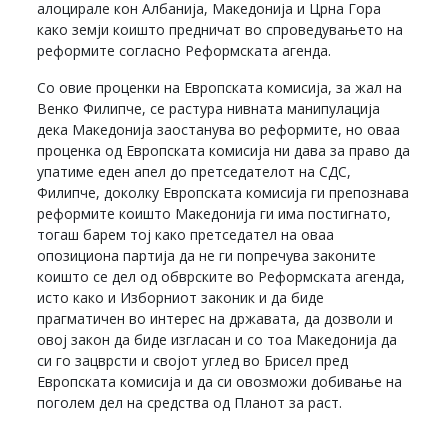
алоцирале кон Албанија, Македонија и Црна Гора
како земји коишто предничат во спроведувањето на
реформите согласно Реформската агенда.
Со овие проценки на Европската комисија, за жал на
Венко Филипче, се растура нивната манипулација
дека Македонија заостанува во реформите, но оваа
проценка од Европската комисија ни дава за право да
упатиме еден апел до претседателот на СДС,
Филипче, доколку Европската комисија ги препознава
реформите коишто Македонија ги има постигнато,
тогаш барем тој како претседател на оваа
опозициона партија да не ги попречува законите
коишто се дел од обврските во Реформската агенда,
исто како и Изборниот законик и да биде
прагматичен во интерес на државата, да дозволи и
овој закон да биде изгласан и со тоа Македонија да
си го зацврсти и својот углед во Брисел пред
Европската комисија и да си овозможи добивање на
поголем дел на средства од Планот за раст.