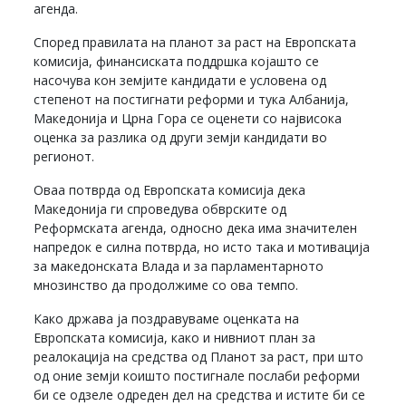
агенда.
Според правилата на планот за раст на Европската
комисија, финансиската поддршка којашто се
насочува кон земјите кандидати е условена од
степенот на постигнати реформи и тука Албанија,
Македонија и Црна Гора се оценети со највисока
оценка за разлика од други земји кандидати во
регионот.
Оваа потврда од Европската комисија дека
Македонија ги спроведува обврските од
Реформската агенда, односно дека има значителен
напредок е силна потврда, но исто така и мотивација
за македонската Влада и за парламентарното
мнозинство да продолжиме со ова темпо.
Како држава ја поздравуваме оценката на
Европската комисија, како и нивниот план за
реалокација на средства од Планот за раст, при што
од оние земји коишто постигнале послаби реформи
би се одзеле одреден дел на средства и истите би се