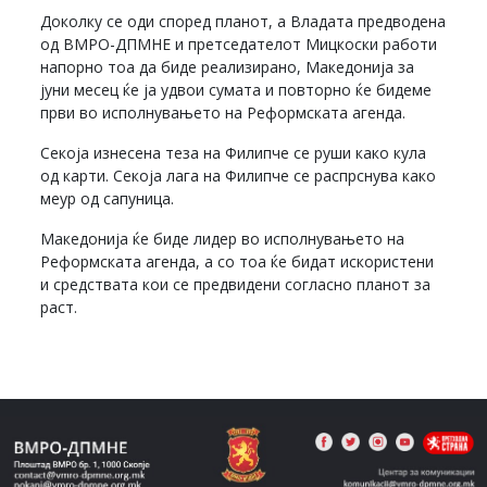
Доколку се оди според планот, а Владата предводена
од ВМРО-ДПМНЕ и претседателот Мицкоски работи
напорно тоа да биде реализирано, Македонија за
јуни месец ќе ја удвои сумата и повторно ќе бидеме
први во исполнувањето на Реформската агенда.
Секоја изнесена теза на Филипче се руши како кула
од карти. Секоја лага на Филипче се распрснува како
меур од сапуница.
Македонија ќе биде лидер во исполнувањето на
Реформската агенда, а со тоа ќе бидат искористени
и средствата кои се предвидени согласно планот за
раст.