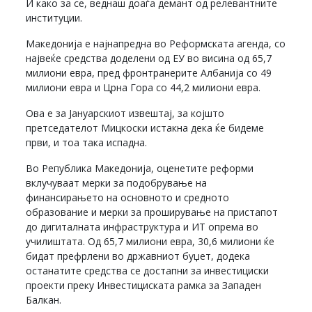
И како за се, веднаш доаѓа демант од релевантните
институции.
Македонија е најнапредна во Реформската агенда, со
највеќе средства доделени од ЕУ во висина од 65,7
милиони евра, пред фронтранерите Албанија со 49
милиони евра и Црна Гора со 44,2 милиони евра.
Ова е за Јануарскиот извештај, за којшто
претседателот Мицкоски истакна дека ќе бидеме
први, и тоа така испадна.
Во Република Македонија, оценетите реформи
вклучуваат мерки за подобрување на
финансирањето на основното и средното
образование и мерки за проширување на пристапот
до дигиталната инфраструктура и ИТ опрема во
училиштата. Од 65,7 милиони евра, 30,6 милиони ќе
бидат префрлени во државниот буџет, додека
останатите средства се достапни за инвестициски
проекти преку Инвестициската рамка за Западен
Балкан.