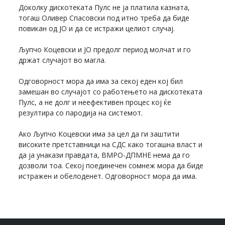
Доколку дискотеката Пулс не ја платила казната,
тогаш Оливер Спасовски под итно треба да биде
повикан од ЈО и да се истражи целиот случај.
Љупчо Коцевски и ЈО предолг период молчат и го
држат случајот во магла.
Одговорност мора да има за секој еден кој бил
замешан во случајот со работењето на дискотеката
Пулс, а не долг и неефективен процес кој ќе
резултира со пародија на системот.
Ако Љупчо Коцевски има за цел да ги заштити
високите претставници на СДС како тогашна власт и
да ја унакази правдата, ВМРО-ДПМНЕ нема да го
дозволи тоа. Секој поединечен сомнеж мора да биде
истражен и обелоденет. Одговорност мора да има.