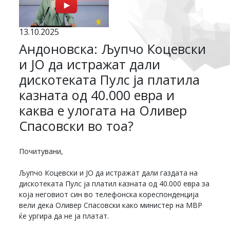
13.10.2025
Андоновска: Љупчо Коцевски
и ЈО да истражат дали
дискотеката Пулс ја платила
казната од 40.000 евра и
каква е улогата на Оливер
Спасовски во тоа?
Почитувани,
Љупчо Коцевски и ЈО да истражат дали газдата на
дискотеката Пулс ја платил казната од 40.000 евра за
која неговиот син во телефонска кореспонденција
вели дека Оливер Спасовски како министер на МВР
ќе ургира да не ја платат.