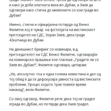
и како ја доби златната виза во Дубаи, а Заев да
одговори како стигна до милионите со кои гради во
Дубаи?
Имено, стигна и официјална потврда од Венко
Филипче кој е чувар на фотелјата на вистинскиот
претседател на СДС, Зоран Заев, дека гради
42катница во Дубаи.
На денешниот брифинг со новинари, в.д.
претседателот на СДС Венко Филипче, одговарајќи
на новинарско прашање кое гласеше „Градите ли со
Заев во Дубаи?’’, Филипче одговара, цитирам:
„Не, апсолутно тоа е една голема невистина и дел од
тој обид е да се дефокусира јавноста од вистинските
проблеми. Процес којшто трае повеќе време
наназад’’, вели Филипче.
Со овој одговор, Филипче рече дека тој не градел
зграда во Дубаи, но потврди дека Заев градел.