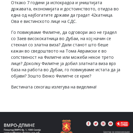
Откако 7 години ја испокрадоа и уништијата
државата, економијата и достоинството, отидоа во
една од најбогатите држави да градат 42катница.
Ова е вистинското лице на СДС.
Го повикуваме Филипче, да одговори ако не градел
со Заев висококатница во Дубаи, на кој начин се
стекнал со златна виза? Дали станот што беше
кажан во сведоштвото на Тома Аврамски е во
сопственост на Филипче или можеби некое трето
лице? Доколку Филипче ја добил златната виза врз
база на работа во Дубаи, го повикуваме истата да ја
објави? Зошто Венко Филипче се крие?
Вистината секогаш излегува на виделина!