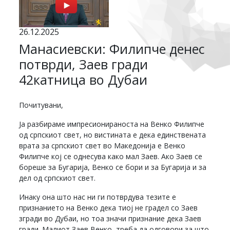
26.12.2025
Манасиевски: Филипче денес
потврди, Заев гради
42катница во Дубаи
Почитувани,
Ја разбираме импресионираноста на Венко Филипче
од српскиот свет, но вистината е дека единствената
врата за српскиот свет во Македонија е Венко
Филипче кој се однесува како мал Заев. Ако Заев се
бореше за Бугарија, Венко се бори и за Бугарија и за
дел од српскиот свет.
Инаку она што нас ни ги потврдува тезите е
признанието на Венко дека тиој не градел со Заев
згради во Дубаи, но тоа значи признание дека Заев
гради. Малиот Заев Венко, треба да одговори за што