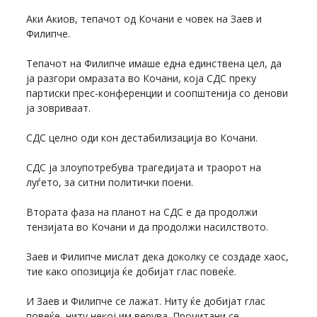
Аки Акиов, тепачот од Кочани е човек на Заев и
Филипче.
Тепачот на Филипче имаше една единствена цел, да
ја разгори омразата во Кочани, која СДС преку
партиски прес-конференции и соопштенија со денови
ја зовриваат.
СДС целно оди кон дестабилизација во Кочани.
СДС ја злоупотребува трагедијата и траорот на
луѓето, за ситни политички поени.
Втората фаза на планот на СДС е да продолжи
тензијата во Кочани и да продолжи насилството.
Заев и Филипче мислат дека доколку се создаде хаос,
тие како опозиција ќе добијат глас повеќе.
И Заев и Филипче се лажат. Ниту ќе добијат глас
повеќе, ниту некој им верува. Прочитани се.