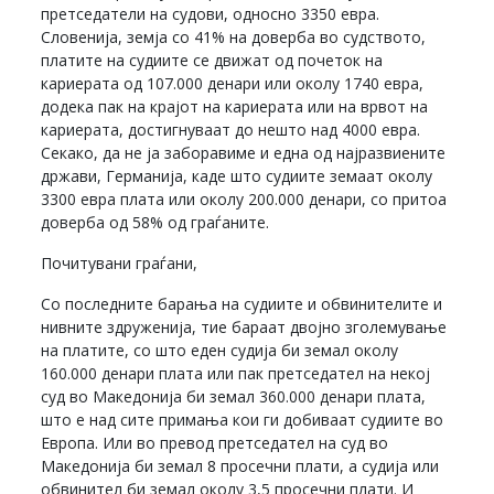
претседатели на судови, односно 3350 евра.
Словенија, земја со 41% на доверба во судството,
платите на судиите се движат од почеток на
кариерата од 107.000 денари или околу 1740 евра,
додека пак на крајот на кариерата или на врвот на
кариерата, достигнуваат до нешто над 4000 евра.
Секако, да не ја заборавиме и една од најразвиените
држави, Германија, каде што судиите земаат околу
3300 евра плата или околу 200.000 денари, со притоа
доверба од 58% од граѓаните.
Почитувани граѓани,
Со последните барања на судиите и обвинителите и
нивните здруженија, тие бараат двојно зголемување
на платите, со што еден судија би земал околу
160.000 денари плата или пак претседател на некој
суд во Македонија би земал 360.000 денари плата,
што е над сите примања кои ги добиваат судиите во
Европа. Или во превод претседател на суд во
Македонија би земал 8 просечни плати, а судија или
обвинител би земал околу 3,5 просечни плати. И