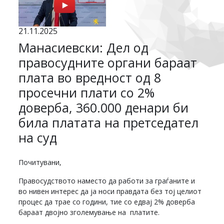
21.11.2025
Манасиевски: Дел од
правосудните органи бараат
плата во вредност од 8
просечни плати со 2%
доверба, 360.000 денари би
била платата на претседател
на суд
Почитувани,
Правосудството наместо да работи за граѓаните и
во нивен интерес да ја носи правдата без тој целиот
процес да трае со години, тие со едвај 2% доверба
бараат двојно зголемување на платите.