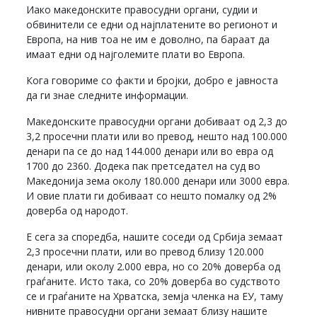
Иако македонските правосудни органи, судии и
обвинители се едни од најплатените во регионот и
Европа, на нив тоа не им е доволно, па бараат да
имаат едни од најголемите плати во Европа.
Кога говориме со факти и бројки, добро е јавноста
да ги знае следните информации.
Македонските правосудни органи добиваат од 2,3 до
3,2 просечни плати или во превод, нешто над 100.000
денари па се до над 144.000 денари или во евра од
1700 до 2360. Додека пак претседател на суд во
Македонија зема околу 180.000 денари или 3000 евра.
И овие плати ги добиваат со нешто помалку од 2%
доверба од народот.
Е сега за споредба, нашите соседи од Србија земаат
2,3 просечни плати, или во превод близу 120.000
денари, или околу 2.000 евра, но со 20% доверба од
граѓаните. Исто така, со 20% доверба во судството
се и граѓаните на Хрватска, земја членка на ЕУ, таму
нивните правосудни органи земаат близу нашите