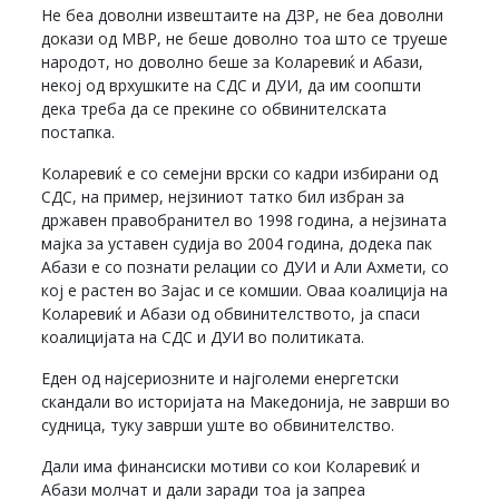
Не беа доволни извештаите на ДЗР, не беа доволни
докази од МВР, не беше доволно тоа што се труеше
народот, но доволно беше за Коларевиќ и Абази,
некој од врхушките на СДС и ДУИ, да им соопшти
дека треба да се прекине со обвинителската
постапка.
Коларевиќ е со семејни врски со кадри избирани од
СДС, на пример, нејзиниот татко бил избран за
државен правобранител во 1998 година, а нејзината
мајка за уставен судија во 2004 година, додека пак
Абази е со познати релации со ДУИ и Али Ахмети, со
кој е растен во Зајас и се комшии. Оваа коалиција на
Коларевиќ и Абази од обвинителството, ја спаси
коалицијата на СДС и ДУИ во политиката.
Еден од најсериозните и најголеми енергетски
скандали во историјата на Македонија, не заврши во
судница, туку заврши уште во обвинителство.
Дали има финансиски мотиви со кои Коларевиќ и
Абази молчат и дали заради тоа ја запреа