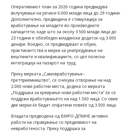
Оперативниот план за 2026 година предвидува
вклучување на речиси 6.000 млади лица до 29 години.
Дополнително, предвидена е стимулација за
вработување на младите во производните
капацитети, каде што за околу 3.500 млади лица до
23 години е обезбеден младински додаток од 3.000
денари. Воедно, се предвидуваат и обуки,
практикантства и мерки за унапредување на
вештините и квалификациите, со цел полесна
интеграција на пазарот на труд.
Преку мерката „Самовработување–
претприемништво“, се очекува отворање на над
2.000 нови работни места, додека со мерката
„Поддршка за креирање нови работни места“ ќе се
поддржи вработувањето на над 1.500 лица. Со овие
две мерки ќе бидат опфатени повеќе од 3.500 лица.
Владата предводена од ВМРО-ДПМНЕ активно
работи на справување со предизвикот на
невработеноста. Преку поддршка за