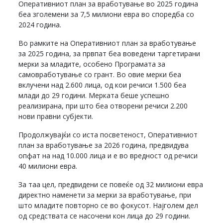
Оперативниот план за вработување во 2025 година
беа зголемени за 7,5 милиони евра во споредба со
2024 година.
Во рамките на Оперативниот план за вработување
за 2025 година, за првпат беа воведени таргетирани
мерки за младите, особено Програмата за
самовработување со грант. Во овие мерки беа
вклучени над 2.600 лица, од кои речиси 1.500 беа
млади до 29 години. Мерката беше успешно
реализирана, при што беа отворени речиси 2.200
нови правни субјекти.
Продолжувајќи со иста посветеност, Оперативниот
план за вработување за 2026 година, предвидува
опфат на над 10.000 лица и е во вредност од речиси
40 милиони евра.
За таа цел, предвидени се повеќе од 32 милиони евра
директно наменети за мерки за вработување, при
што младите повторно се во фокусот. Најголем дел
од средствата се насочени кон лица до 29 години.