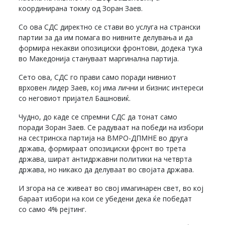
координирана токму од Зоран Заев.
Со ова СДС директно се стави во услуга на странски
партии за да им помага во нивните делувања и да
формира некакви опозициски фронтови, додека тука
во Македонија стануваат маргинална партија.
Сето ова, СДС го прави само поради нивниот
врховен лидер Заев, кој има лични и бизнис интереси
со неговиот пријател Башновиќ.
Чудно, до каде се спремни СДС да тонат само
поради Зоран Заев. Се радуваат на победи на избори
на сестринска партија на ВМРО-ДПМНЕ во друга
држава, формираат опозициски фронт во трета
држава, шират антидржавни политики на четврта
држава, но никако да делуваат во својата држава.
И згора на се живеат во свој имагинарен свет, во кој
бараат избори на кои се убедени дека ќе победат
со само 4% рејтинг.