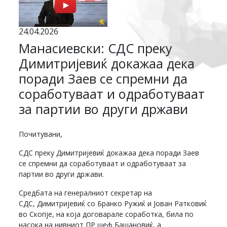
24.04.2026
Манасиевски: СДС преку
Димитријевиќ докажаа дека
поради Заев се спремни да
соработуваат и одработуваат
за партии во други држави
Почитувани,
СДС преку Димитријевиќ докажаа дека поради Заев
се спремни да соработуваат и одработуваат за
партии во други држави.
Средбата на генералниот секретар на
СДС, Димитријевиќ со Бранко Ружиќ и Јован Ратковиќ
во Скопје, на која договарале соработка, била по
насока на нивниот ПР шеф Башановиќ, а