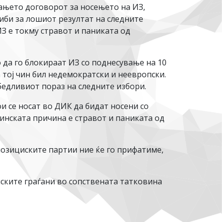
ањето договорот за носењето на ИЗ,
либи за лошиот резултат на следните
З е токму стравот и паниката од
о да го блокираат ИЗ со поднесување на 10
 тој чин бил недемократски и неевропски.
бедливиот пораз на следните избори.
и се носат во ДИК да бидат носени со
тинската причина е стравот и паниката од
позициските партии ние ќе го прифатиме,
нските граѓани во сопствената татковина