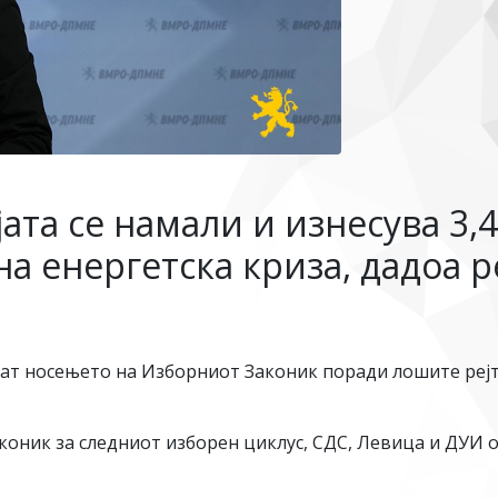
ата се намали и изнесува 3
а енергетска криза, дадоа р
ат носењето на Изборниот Законик поради лошите рејт
оник за следниот изборен циклус, СДС, Левица и ДУИ о