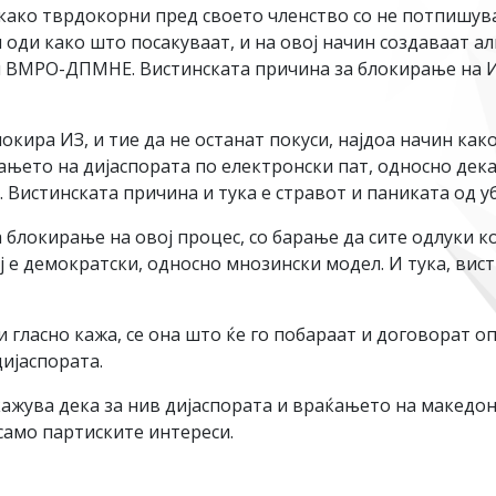
 како тврдокорни пред своето членство со не потпишув
 оди како што посакуваат, и на овој начин создаваат а
он ВМРО-ДПМНЕ. Вистинската причина за блокирање на И
окира ИЗ, и тие да не останат покуси, најдоа начин как
сањето на дијаспората по електронски пат, односно дека
Вистинската причина и тука е стравот и паниката од у
 блокирање на овој процес, со барање да сите одлуки ко
ј е демократски, односно мнозински модел. И тука, вис
гласно кажа, се она што ќе го побараат и договорат о
дијаспората.
кажува дека за нив дијаспората и враќањето на македо
 само партиските интереси.