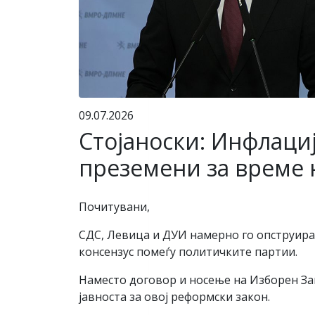
09.07.2026
Стојаноски: Инфлациј
преземени за време н
Почитувани,
СДС, Левица и ДУИ намерно го опструира
консензус помеѓу политичките партии.
Наместо договор и носење на Изборен Зак
јавноста за овој реформски закон.