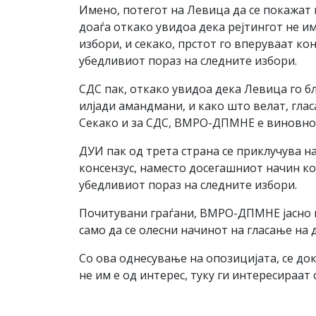
Имено, потегот на Левица да се покажат
доаѓа откако увидоа дека рејтингот не им
избори, и секако, прстот го вперуваат к
убедливиот пораз на следните избори.
СДС пак, откако увидоа дека Левица го бл
илјади амандмани, и како што велат, гла
Секако и за СДС, ВМРО-ДПМНЕ е виновно. 
ДУИ пак од трета страна се приклучува на
консензус, наместо досегашниот начин ко
убедливиот пораз на следните избори.
Почитувани граѓани, ВМРО-ДПМНЕ јасно и 
само да се олесни начинот на гласање на 
Со ова однесување на опозицијата, се до
не им е од интерес, туку ги интересираат