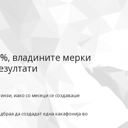
,4%, владините мерки
езултати
инзи, иако со месеци се создаваше
дбраа да создадат една какафонија во