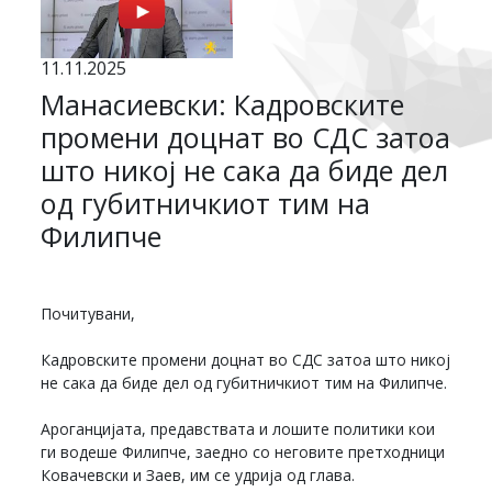
11.11.2025
Манасиевски: Кадровските
промени доцнат во СДС затоа
што никој не сака да биде дел
од губитничкиот тим на
Филипче
Почитувани,
Кадровските промени доцнат во СДС затоа што никој
не сака да биде дел од губитничкиот тим на Филипче.
Ароганцијата, предавствата и лошите политики кои
ги водеше Филипче, заедно со неговите претходници
Ковачевски и Заев, им се удрија од глава.