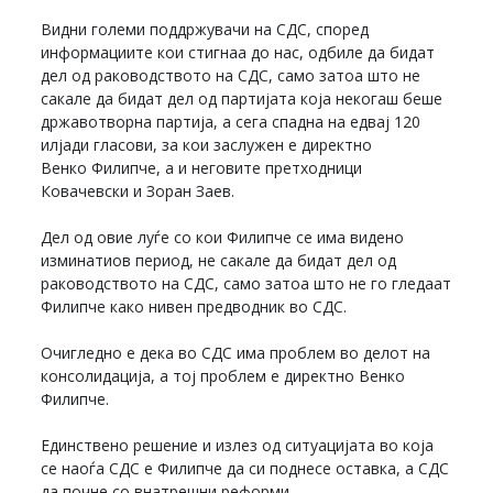
Видни големи поддржувачи на СДС, според
информациите кои стигнаа до нас, одбиле да бидат
дел од раководството на СДС, само затоа што не
сакале да бидат дел од партијата која некогаш беше
државотворна партија, а сега спадна на едвај 120
илјади гласови, за кои заслужен е директно
Венко Филипче, а и неговите претходници
Ковачевски и Зоран Заев.
Дел од овие луѓе со кои Филипче се има видено
изминатиов период, не сакале да бидат дел од
раководството на СДС, само затоа што не го гледаат
Филипче како нивен предводник во СДС.
Очигледно е дека во СДС има проблем во делот на
консолидација, а тој проблем е директно Венко
Филипче.
Единствено решение и излез од ситуацијата во која
се наоѓа СДС е Филипче да си поднесе оставка, а СДС
да почне со внатрешни реформи.