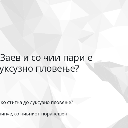
 Заев и со чии пари е
луксузно пловење?
енко стигна до луксузно пловење?
илипче, со нивниот поранешен