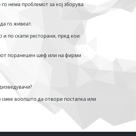
 го нема проблемот за кој зборува
да го живеат.
о и по скапи ресторани, пред кои
говиот поранешен шеф или на фирми
одизведувачи?
и смее воопшто да отвори постапка или