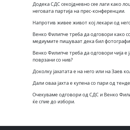
Додека СДС секојдневно сее лаги како ло
неговата партија на прес-конференции.
Напротив живее живот кој лекари од нег
Венко Филипче треба да одговори како со 
медиумите пишуваат дека бил фотографи
Венко Филипче треба да одговори чија е ј
поврзани со нив?
Доколку јахатата е на него или на Заев ко
Дали оваа јахта е купена со пари од тен
Очекуваме одговори од СДС и Венко Филип
ќе спие до избори.