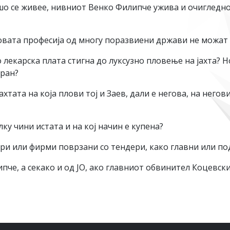
шо се живее, нивниот Венко Филипче ужива и очигледно
овата професија од многу поразвиени држави не можат 
лекарска плата стигна до луксузно пловење на јахта? Н
ран?
ахтата на која плови тој и Заев, дали е негова, на не
лку чини истата и на кој начин е купена?
дери или фирми поврзани со тендери, како главни или п
че, а секако и од ЈО, ако главниот обвинител Коцевск