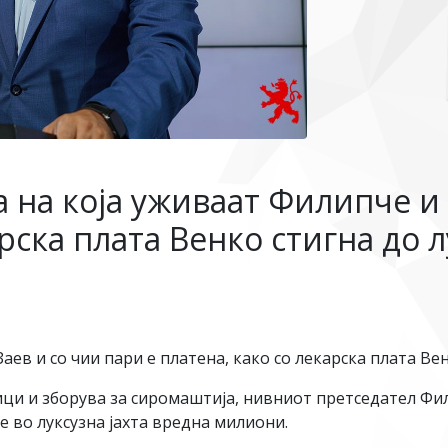
та на која уживаат Филипче и
арска плата Венко стигна до 
Заев и со чии пари е платена, како со лекарска плата В
лици и зборува за сиромаштија, нивниот претседател Ф
е во луксузна јахта вредна милиони.