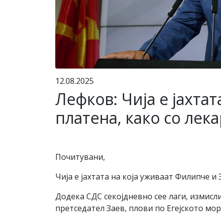
12.08.2025
Лефков: Чија е јахта
платена, како со лек
Почитувани,
Чија е јахтата на која уживаат Филипче и 
Додека СДС секојдневно сее лаги, измис
претседател Заев, плови по Егејското мор