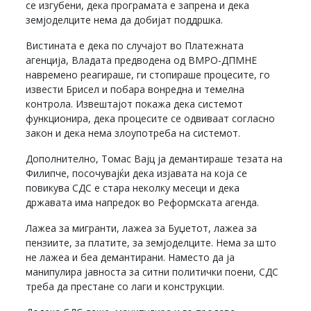
се изгубени, дека програмата е запрена и дека
земјоделците нема да добијат поддршка.
Вистината е дека по случајот во Платежната
агенција, Владата предводена од ВМРО-ДПМНЕ
навремено реагираше, ги стопираше процесите, го
извести Брисел и побара вонредна и темелна
контрола. Извештајот покажа дека системот
функционира, дека процесите се одвиваат согласно
закон и дека нема злоупотреба на системот.
Дополнително, Томас Вајц ја демантираше тезата на
Филипче, посочувајќи дека изјавата на која се
повикува СДС е стара неколку месеци и дека
државата има напредок во Реформската агенда.
Лажеа за мигранти, лажеа за Буџетот, лажеа за
пензиите, за платите, за земјоделците. Нема за што
не лажеа и беа демантирани. Наместо да ја
манипулира јавноста за ситни политички поени, СДС
треба да престане со лаги и конструкции.