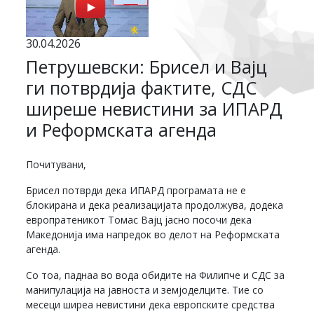
30.04.2026
Петрушевски: Брисел и Вајц
ги потврдија фактите, СДС
ширеше невистини за ИПАРД
и Реформската агенда
Почитувани,
Брисел потврди дека ИПАРД програмата не е
блокирана и дека реализацијата продолжува, додека
европратеникот Томас Вајц јасно посочи дека
Македонија има напредок во делот на Реформската
агенда.
Со тоа, паднаа во вода обидите на Филипче и СДС за
манипулација на јавноста и земјоделците. Тие со
месеци ширеа невистини дека европските средства