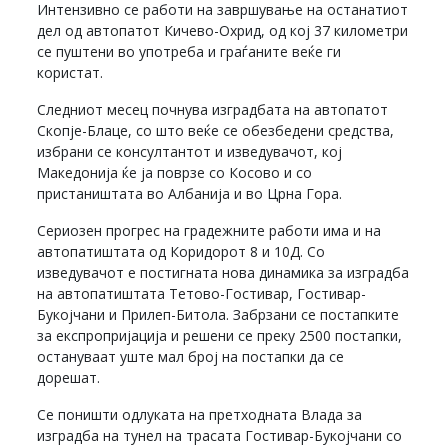
Интензивно се работи на завршување на останатиот
дел од автопатот Кичево-Охрид, од кој 37 километри
се пуштени во употреба и граѓаните веќе ги
користат.
Следниот месец почнува изградбата на автопатот
Скопје-Блаце, со што веќе се обезбедени средства,
избрани се консултантот и изведувачот, кој
Македонија ќе ја поврзе со Косово и со
пристаништата во Албанија и во Црна Гора.
Сериозен прогрес на градежните работи има и на
автопатиштата од Коридорот 8 и 10Д. Со
изведувачот е постигната нова динамика за изградба
на автопатиштата Тетово-Гостивар, Гостивар-
Букојчани и Прилеп-Битола. Забрзани се постапките
за експропријација и решени се преку 2500 постапки,
остануваат уште мал број на постапки да се
дорешат.
Се поништи одлуката на претходната Влада за
изградба на тунел на трасата Гостивар-Букојчани со