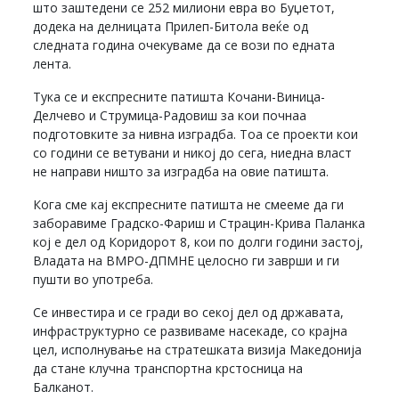
што заштедени се 252 милиони евра во Буџетот,
додека на делницата Прилеп-Битола веќе од
следната година очекуваме да се вози по едната
лента.
Тука се и експресните патишта Кочани-Виница-
Делчево и Струмица-Радовиш за кои почнаа
подготовките за нивна изградба. Тоа се проекти кои
со години се ветувани и никој до сега, ниедна власт
не направи ништо за изградба на овие патишта.
Кога сме кај експресните патишта не смееме да ги
заборавиме Градско-Фариш и Страцин-Крива Паланка
кој е дел од Коридорот 8, кои по долги години застој,
Владата на ВМРО-ДПМНЕ целосно ги заврши и ги
пушти во употреба.
Се инвестира и се гради во секој дел од државата,
инфраструктурно се развиваме насекаде, со крајна
цел, исполнување на стратешката визија Македонија
да стане клучна транспортна крстосница на
Балканот.