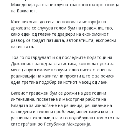
Македонија да стане клучна транспортна крстосница
на Балканот.
Како никогаш до сега во поновата историја на
државата се случува голем бум на градежништво,
како еден од главните драјвери на економскиот
развој, се градат патишта, автопатишта, експресни
патиштата.
Тоа го потврдуваат и од последните податоци на
Државниот завод за статистика, кои велат дека за
месец април имаме исклучително висок степен на
реализација на капитални проекти што е за речиси
една третина подобар за истиот месец од лани.
Ваквиот градежен бум се должи на две години
интензивна, посветена и макотрпна работа на
Владата за изнаоѓање на решенија, решавање на
наследени и тековни проблеми, инвестиции кои ја
развиваат економијата и го подобруваат животот на
сите граѓани во Република Македонија.