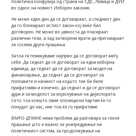
политичка конфузија од страна на СДС, Левица и ДУИ
во однос на новиот Изборен законик.
Не може еден ден да се договараат, а следниот ден
да го блокираат истиот закон кој веќе бил
договорен. Не може во јавноста да пласираат
различни тези, а зад затворени врати да преговараат
за сосема други прашања.
Затоа ги повикуваме најпрво да се договорат меѓу
себе. Да седнат да се договорат за една изборна
единица, да седнат да се договорат за модел на
финансирање, да седнат да се договорат за
поплаките и начинот на којшто тие би биле
прифатливи и конечно, да седнат и да се договорат
дури и за моделот за изјаснување на дијаспората.
Сето тоа коешто овие опозициски партии ќе го
понудат до нас, ние тоа ќе го прифатиме.
ВМРО-ДПМНЕ нема проблем да разговара за секое
прашање што е важно за унапредување на
политичкиот систем, за продолжување на