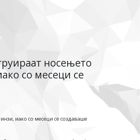
труираат носењето
ако со месеци се
инзи, иако со месеци се создаваше