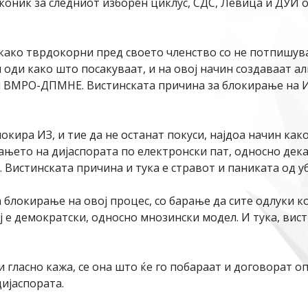
оник за следниот изборен циклус, СДС, Левица и ДУИ о
 како тврдокорни пред своето членство со не потпишув
 оди како што посакуваат, и на овој начин создаваат а
он ВМРО-ДПМНЕ. Вистинската причина за блокирање на И
окира ИЗ, и тие да не останат покуси, најдоа начин как
сањето на дијаспората по електронски пат, односно дека
Вистинската причина и тука е стравот и паниката од у
 блокирање на овој процес, со барање да сите одлуки ко
ј е демократски, односно мнозински модел. И тука, вис
гласно кажа, се она што ќе го побараат и договорат о
дијаспората.