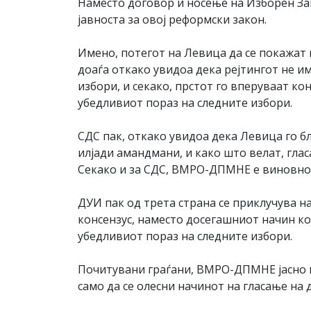
Наместо договор и носење на Изборен Зак
јавноста за овој реформски закон.
Имено, потегот на Левица да се покажат
доаѓа откако увидоа дека рејтингот не им
избори, и секако, прстот го вперуваат к
убедливиот пораз на следните избори.
СДС пак, откако увидоа дека Левица го бл
илјади амандмани, и како што велат, гла
Секако и за СДС, ВМРО-ДПМНЕ е виновно. 
ДУИ пак од трета страна се приклучува на
консензус, наместо досегашниот начин ко
убедливиот пораз на следните избори.
Почитувани граѓани, ВМРО-ДПМНЕ јасно и 
само да се олесни начинот на гласање на 