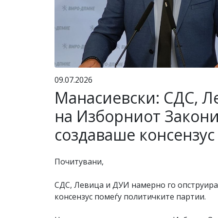
09.07.2026
Манасиевски: СДС, Л
на Изборниот Закони
создаваше консензус
Почитувани,
СДС, Левица и ДУИ намерно го опструира
консензус помеѓу политичките партии.