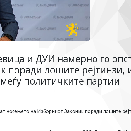
евица и ДУИ намерно го опс
к поради лошите рејтинзи, и
 меѓу политичките партии
ат носењето на Изборниот Законик поради лошите рејт