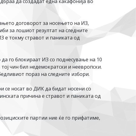
дбраа да создадат една какафонија во
ањето договорот за носењето на ИЗ,
либи за лошиот резултат на следните
З е токму стравот и паниката од
о да го блокираат ИЗ со поднесување на 10
 тој чин бил недемократски и неевропски.
бедливиот пораз на следните избори.
и се носат во ДИК да бидат носени со
тинската причина е стравот и паниката од
позициските партии ние ќе го прифатиме,