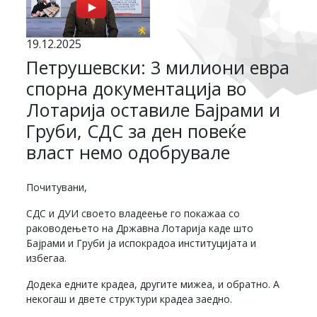
19.12.2025
Петрушевски: 3 милиони евра
спорна документација во
Лотарија оставиле Бајрами и
Груби, СДС за ден повеќе
власт немо одобрувале
Почитувани,
СДС и ДУИ своето владеење го покажаа со
раководењето на Државна Лотарија каде што
Бајрами и Груби ја испокрадоа институцијата и
избегаа.
Додека едните крадеа, другите мижеа, и обратно. А
некогаш и двете структури крадеа заедно.