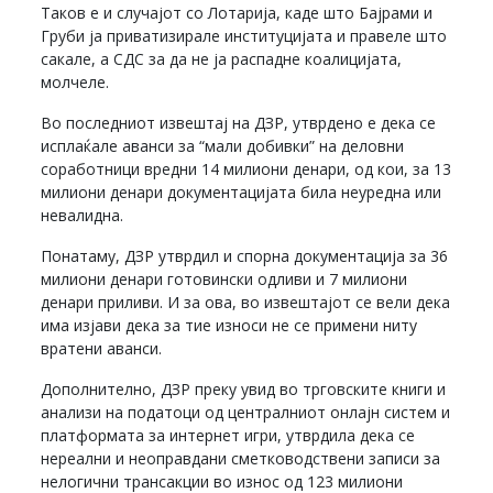
Таков е и случајот со Лотарија, каде што Бајрами и
Груби ја приватизирале институцијата и правеле што
сакале, а СДС за да не ја распадне коалицијата,
молчеле.
Во последниот извештај на ДЗР, утврдено е дека се
исплаќале аванси за “мали добивки” на деловни
соработници вредни 14 милиони денари, од кои, за 13
милиони денари документацијата била неуредна или
невалидна.
Понатаму, ДЗР утврдил и спорна документација за 36
милиони денари готовински одливи и 7 милиони
денари приливи. И за ова, во извештајот се вели дека
има изјави дека за тие износи не се примени ниту
вратени аванси.
Дополнително, ДЗР преку увид во трговските книги и
анализи на податоци од централниот онлајн систем и
платформата за интернет игри, утврдила дека се
нереални и неоправдани сметководствени записи за
нелогични трансакции во износ од 123 милиони