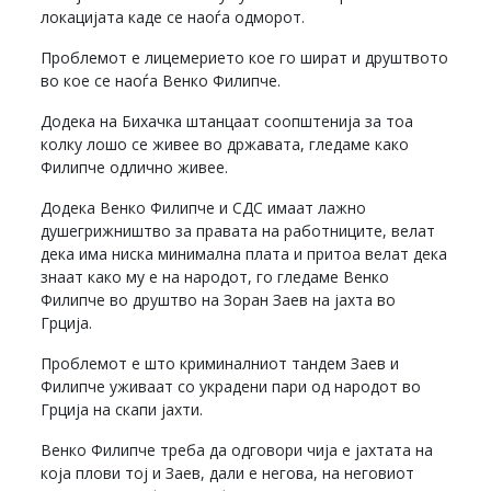
локацијата каде се наоѓа одморот.
Проблемот е лицемерието кое го шират и друштвото
во кое се наоѓа Венко Филипче.
Додека на Бихачка штанцаат соопштенија за тоа
колку лошо се живее во државата, гледаме како
Филипче одлично живее.
Додека Венко Филипче и СДС имаат лажно
душегрижништво за правата на работниците, велат
дека има ниска минимална плата и притоа велат дека
знаат како му е на народот, го гледаме Венко
Филипче во друштво на Зоран Заев на јахта во
Грција.
Проблемот е што криминалниот тандем Заев и
Филипче уживаат со украдени пари од народот во
Грција на скапи јахти.
Венко Филипче треба да одговори чија е јахтата на
која плови тој и Заев, дали е негова, на неговиот