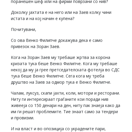
поранешен шеф или на фирми поврзани со нив?
Доколку јахтата е на него или на Заев колку чини
истата и на кој начин е купена?
Почитувани,
Со ова Венко Филипче докажува дека е само
привезок на Зоран Заев.
Кога на Зоран Заев му требаше жртва за корона
кризата тука беше Венко Филипче. Кога му требаше
некој да му ја грее претседателската фотелја во СДС
тука беше Венко Филипче. Сега кога му треба
друштво на Заев за одмор тука е Венко Филипче.
Чалам, луксуз, скапи јахти, коли, мотори и ресторани.
Ниту ги интересираат граѓаните кои поради нив
живееја со 150 денари на ден, ниту пак знаеја како да
им ги решат проблемите. Тие знаат само за тендери
и провизии.
И на власт и во опозиција со украдените пари,