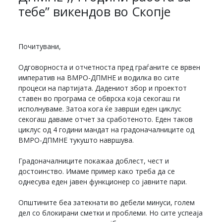
тебе” викендов во Скопје
Почитувани,
Одговорноста и отчетноста пред граѓаните се врвен
императив на ВМРО-ДПМНЕ и водилка во сите
процеси на партијата. Дадениот збор и проектот
ставен во програма се обврска која секогаш ги
исполнуваме. Затоа кога ќе заврши еден циклус
секогаш даваме отчет за сработеното. Еден таков
циклус од 4 години мандат на градоначалниците од
ВМРО-ДПМНЕ тукушто навршува.
Градоначалниците покажаа доблест, чест и
достоинство. Имаме пример како треба да се
однесува еден јавен функционер со јавните пари.
Општините беа затекнати во дебели минуси, голем
дел со блокирани сметки и проблеми. Но сите успеаја