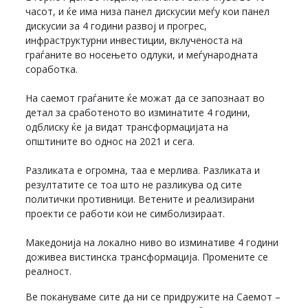
часот, и ќе има низа панел дискусии меѓу кои панел
дискусии за 4 години развој и прогрес,
инфраструктурни инвестиции, вклученоста на
граѓаните во носењето одлуки, и меѓународната
соработка.
На саемот граѓаните ќе можат да се запознаат во
детал за сработеното во изминатите 4 години,
одблиску ќе ја видат трансформацијата на
општините во однос на 2021 и сега.
Разликата е огромна, таа е мерлива. Разликата и
резултатите се тоа што не разликува од сите
политички противници. Ветените и реализирани
проекти се работи кои не симболизираат.
Македонија на локално ниво во изминативе 4 години
доживеа вистинска трансформација. Промените се
реалност.
Ве покануваме сите да ни се придружите на Саемот –