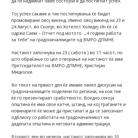
да ги надминат овие состојби и да постигнат успех.
Тој успех сакаме и тие постигнувања ќе бидат
промовирани овој викенд. Имено овој викенд на 23 и
24 Август, во Скопје, во Хотелот Холидеј Ин ќе се
одржи Саем – Отчет под мотото ,,4 години работа
за тебе” на градоначалниците од ВМРО-ДПМНЕ.
Настанот започнува на 23 ( сабота ) во 11 часот, по
што обраќање со цел отворање на настанот ќе има
Претседателот на ВМРО-ДПМНЕ, Христијан
Мицкоски.
Во текот на првиот ден ќе имаме панел дискусии на
градоначалниците поделени по региони, на кои тие
ќе го презентираат сработеното. Воедно секоја
општина ќе има свое катче, штанд, на кој граѓаните и
новинарите ќе може да пристапат и да се запознаат
одблиску со работата на градоначалникот на
дадената општина и неговата администрација.
Вториот ден во недела, настанот започнува во 10