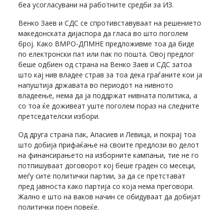
беа усогласувани на работните средби за ИЗ.
Венко Заев и СДС се спротивставуваат на решението
македонската дијаспора да гласа во што поголем
број. Како ВМРО-ДПМНЕ предложивме тоа да биде
по електронски пат или пак по пошта. Овој предлог
беше одбиен од страна на Венко Заев и СДС затоа
што кај нив владее страв за тоа дека граѓаните кои ја
напуштија државата во периодот на нивното
владеење, нема да ја поддржат нивната политика, а
со тоа ќе доживеат уште поголем пораз на следните
претседателски избори.
Од друга страна пак, Апасиев и Левица, и покрај тоа
што добија прифаќање на своите предлози во делот
на финансирањето на изборните кампањи, тие не го
потпишуваат договорот кој беше граден со месеци,
меѓу сите политички партии, за да се претстават
пред јавноста како партија со која нема преговори.
Жално е што на ваков начин се обидуваат да добијат
политички поен повеќе.