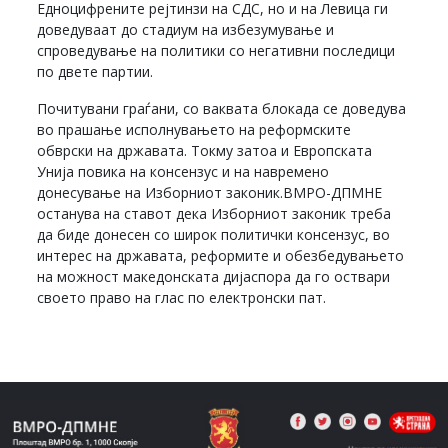
Едноцифрените рејтинзи на СДС, но и на Левица ги
доведуваат до стадиум на избезумување и
спроведување на политики со негативни последици
по двете партии.
Почитувани граѓани, со ваквата блокада се доведува
во прашање исполнувањето на реформските
обврски на државата. Токму затоа и Европската
Унија повика на консензус и на навремено
донесување на Изборниот законик.ВМРО-ДПМНЕ
останува на ставот дека Изборниот законик треба
да биде донесен со широк политички консензус, во
интерес на државата, реформите и обезбедувањето
на можност македонската дијаспора да го оствари
своето право на глас по електронски пат.