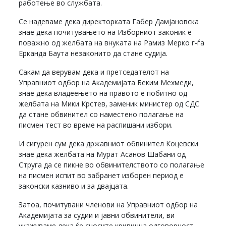
работење во службата.
Се надеваме дека директорката Габер Дамјановска
знае дека почитувањето на Изборниот законик е
поважно од желбата на внуката на Рамиз Мерко г-ѓа
Ерканда Баута незаконито да стане судија.
Сакам да верувам дека и претседателот на
Управниот одбор на Академијата Беким Мехмеди,
знае дека владеењето на правото е побитно од
желбата на Мики Крстев, заменик министер од СДС
да стане обвинител со наместено полагање на
писмен тест во време на распишани избори.
И сигурен сум дека државниот обвинител Коцевски
знае дека желбата на Мурат Асанов Шабани од
Струга да се пикне во обвинителството со полагање
на писмен испит во забранет изборен период е
законски казниво и за двајцата.
Затоа, почитувани членови на Управниот одбор на
Академијата за судии и јавни обвинители, ви
укажуваме дека ќе сносите кривична одговорност