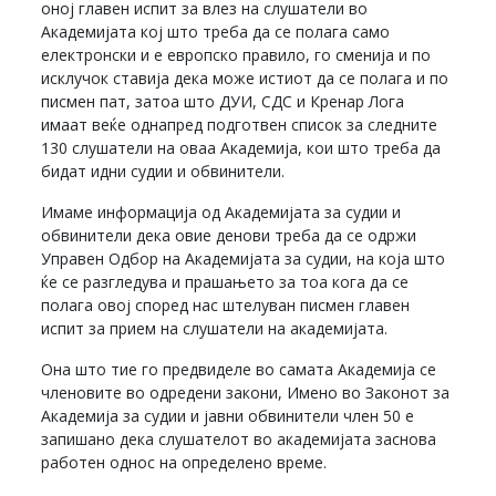
оној главен испит за влез на слушатели во
Академијата кој што треба да се полага само
електронски и е европско правило, го сменија и по
исклучок ставија дека може истиот да се полага и по
писмен пат, затоа што ДУИ, СДС и Кренар Лога
имаат веќе однапред подготвен список за следните
130 слушатели на оваа Академија, кои што треба да
бидат идни судии и обвинители.
Имаме информација од Академијата за судии и
обвинители дека овие денови треба да се одржи
Управен Одбор на Академијата за судии, на која што
ќе се разгледува и прашањето за тоа кога да се
полага овој според нас штелуван писмен главен
испит за прием на слушатели на академијата.
Она што тие го предвиделе во самата Академија се
членовите во одредени закони, Имено во Законот за
Академија за судии и јавни обвинители член 50 е
запишано дека слушателот во академијата заснова
работен однос на определено време.