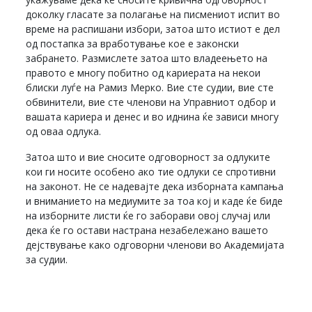
доколку гласате за полагање на писмениот испит во
време на распишани избори, затоа што истиот е дел
од постапка за вработување кое е законски
забрането. Размислете затоа што владеењето на
правото е многу побитно од кариерата на некои
блиски луѓе на Рамиз Мерко. Вие сте судии, вие сте
обвинители, вие сте членови на Управниот одбор и
вашата кариера и денес и во иднина ќе зависи многу
од оваа одлука.
Затоа што и вие сносите одговорност за одлуките
кои ги носите особено ако тие одлуки се спротивни
на законот. Не се надевајте дека изборната кампања
и вниманието на медиумите за тоа кој и каде ќе биде
на изборните листи ќе го заборави овој случај или
дека ќе го остави настрана незабележано вашето
дејствување како одговорни членови во Академијата
за судии.