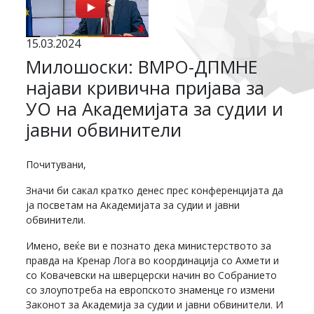
15.03.2024
Милошоски: ВМРО-ДПМНЕ
најави кривична пријава за
УО на Академијата за судии и
јавни обвинители
Почитувани,
Значи би сакал кратко денес прес конференцијата да
ја посветам на Академијата за судии и јавни
обвинители.
Имено, веќе ви е познато дека министерството за
правда на Кренар Лога во координација со Ахмети и
со Ковачевски на шверцерски начин во Собранието
со злоупотреба на европското знаменце го измени
Законот за Академија за судии и јавни обвинители. И