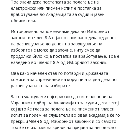
Тоа значи дека постапката за полагање на
електронски или писмен испит е постапка за
вработување во Академијата за судии и јавни
обвинители.
Истовремено напоменуваме дека во Изборниот
законик во член 8 А е јасно запишано дека од денот
на распишување до денот на завршување на
изборите не може да започне, ниту смее да
продолжи било која постапка за вработување. Тоа е
наведено во членот 8 А од Изборниот законик.
Ова како начелен став го потврди и Државната
комисија за спречување на корупцијата два дена по
распишувањето на изборите.
Затоа укажуваме најсериозно до сите членови на
Управниот одбор на Академијата за судии дека секој
кој што ќе гласа за полагање на писмениот главен
испит за прием на слушатели во оваа академија ќе го
прекрши Член 8 од Изборниот законик и со самото
тоа ќе се изложи на кривична пријава за несовесно