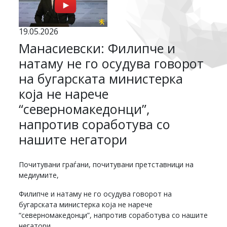
19.05.2026
Манасиевски: Филипче и
натаму не го осудува говорот
на бугарската министерка
која не нарече
“северномакедонци”,
напротив соработува со
нашите негатори
Почитувани граѓани, почитувани претставници на
медиумите,
Филипче и натаму не го осудува говорот на
бугарската министерка која не нарече
“северномакедонци”, напротив соработува со нашите
негатори.