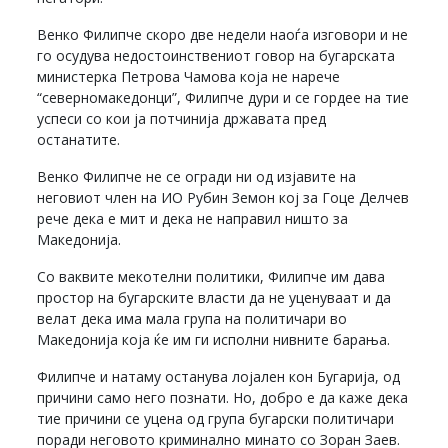
Венко Филипче скоро две недели наоѓа изговори и не
го осудува недостоинствениот говор на бугарската
министерка Петрова Чамова која не нарече
“северномакедонци”, Филипче дури и се гордее на тие
успеси со кои ја потчинија државата пред
останатите.
Венко Филипче не се огради ни од изјавите на
неговиот член на ИО Рубин Земон кој за Гоце Делчев
рече дека е мит и дека не направил ништо за
Македонија.
Со ваквите мекотелни политики, Филипче им дава
простор на бугарските власти да не уценуваат и да
велат дека има мала група на политичари во
Македонија која ќе им ги исполни нивните барања.
Филипче и натаму останува лојален кон Бугарија, од
причини само него познати. Но, добро е да каже дека
тие причини се уцена од група бугарски политичари
поради неговото криминално минато со Зоран Заев.