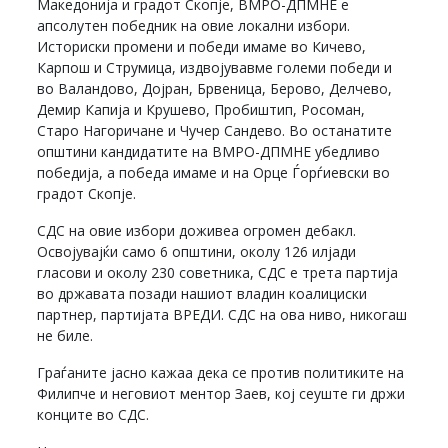
Македонија и градот Скопје, ВМРО-ДПМНЕ е
апсолутен победник на овие локални избори.
Историски промени и победи имаме во Кичево,
Карпош и Струмица, издвојувавме големи победи и
во Валандово, Дојран, Брвеница, Берово, Делчево,
Демир Капија и Крушево, Пробиштип, Росоман,
Старо Нагоричане и Чучер Сандево. Во останатите
општини кандидатите на ВМРО-ДПМНЕ убедливо
победија, а победа имаме и на Орце Ѓорѓиевски во
градот Скопје.
СДС на овие избори доживеа огромен дебакл.
Освојувајќи само 6 општини, околу 126 илјади
гласови и околу 230 советника, СДС е трета партија
во државата позади нашиот владин коалициски
партнер, партијата ВРЕДИ. СДС на ова ниво, никогаш
не биле.
Граѓаните јасно кажаа дека се против политиките на
Филипче и неговиот ментор Заев, кој сеуште ги држи
конците во СДС.