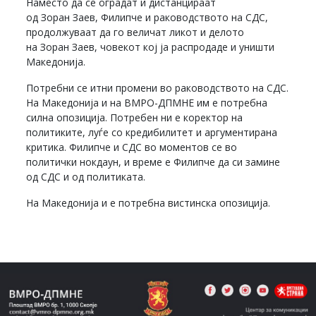
Наместо да се оградат и дистанцираат
од Зоран Заев, Филипче и раководството на СДС,
продолжуваат да го величат ликот и делото
на Зоран Заев, човекот кој ја распродаде и уништи
Македонија.
Потребни се итни промени во раководството на СДС.
На Македонија и на ВМРО-ДПМНЕ им е потребна
силна опозиција. Потребен ни е коректор на
политиките, луѓе со кредибилитет и аргументирана
критика. Филипче и СДС во моментов се во
политички нокдаун, и време е Филипче да си замине
од СДС и од политиката.
На Македонија и е потребна вистинска опозиција.