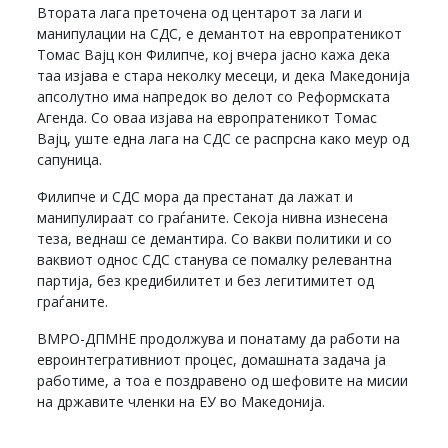
Втората лага преточена од центарот за лаги и
манипулации на СДС, е демантот на европратеникот
Томас Вајц кон Филипче, кој вчера јасно кажа дека
таа изјава е стара неколку месеци, и дека Македонија
апсолутно има напредок во делот со Реформската
Агенда. Со оваа изјава на европратеникот Томас
Вајц, уште една лага на СДС се распрсна како меур од
сапуница.
Филипче и СДС мора да престанат да лажат и
манипулираат со граѓаните. Секоја нивна изнесена
теза, веднаш се демантира. Со вакви политики и со
ваквиот однос СДС станува се помалку релевантна
партија, без кредибилитет и без легитимитет од
граѓаните.
ВМРО-ДПМНЕ продолжува и понатаму да работи на
евроинтегративниот процес, домашната задача ја
работиме, а тоа е поздравено од шефовите на мисии
на државите членки на ЕУ во Македонија.