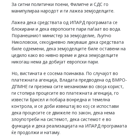
За ситни политички поени, Филипче и СДС го
манипулираа народот и ги лажеа земјоделците.
Лажеа дека средствата од ИПАРД програмата се
блокирани и дека европските пари паѓаат во вода.
Поранешниот министер за земјоделие, Љупчо
Николовски, секојдневно ликуваше дека средствата
биле одземени, дека земјоделците биле оставени на
цедило како во нивно време и дека земјоделците
никогаш нема да добијат европски пари.
Но, вистината е сосема поинаква. По случајот во
платежната агенција, Владата предводена од ВМРО-
ДПМНЕ ги презема сите механизми во своја корист,
ги стопира процесите во платежната агенција, го
извести Брисел и побара вонредна и темелна
контрола, и се доби извештај во кој се испостави
дека процесите се движеле по закон, дека нема
злоупотреби на системот, дека системот е во
функција и дека реализацијата на ИПАРД програмата
ќе продолжи и натаму.