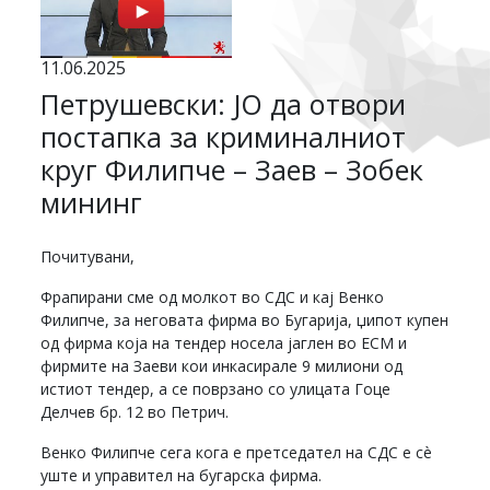
11.06.2025
Петрушевски: ЈО да отвори
постапка за криминалниот
круг Филипче – Заев – Зобек
мининг
Почитувани,
Фрапирани сме од молкот во СДС и кај Венко
Филипче, за неговата фирма во Бугарија, џипот купен
од фирма која на тендер носела јаглен во ЕСМ и
фирмите на Заеви кои инкасирале 9 милиони од
истиот тендер, а се поврзано со улицата Гоце
Делчев бр. 12 во Петрич.
Венко Филипче сега кога е претседател на СДС е сè
уште и управител на бугарска фирма.