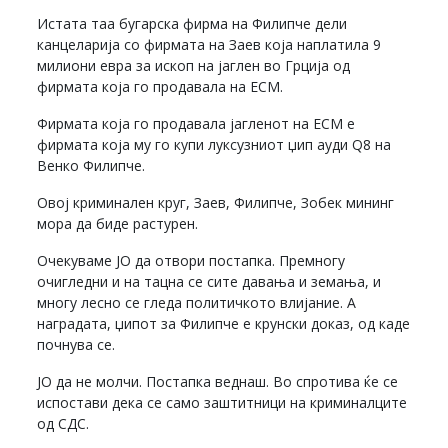
Истата таа бугарска фирма на Филипче дели
канцеларија со фирмата на Заев која наплатила 9
милиони евра за ископ на јаглен во Грција од
фирмата која го продавала на ЕСМ.
Фирмата која го продавала јагленот на ЕСМ е
фирмата која му го купи луксузниот џип ауди Q8 на
Венко Филипче.
Овој криминален круг, Заев, Филипче, Зобек мининг
мора да биде растурен.
Очекуваме ЈО да отвори постапка. Премногу
очигледни и на тацна се сите давања и земања, и
многу лесно се гледа политичкото влијание. А
наградата, џипот за Филипче е крунски доказ, од каде
почнува се.
ЈО да не молчи. Постапка веднаш. Во спротива ќе се
испостави дека се само заштитници на криминалците
од СДС.