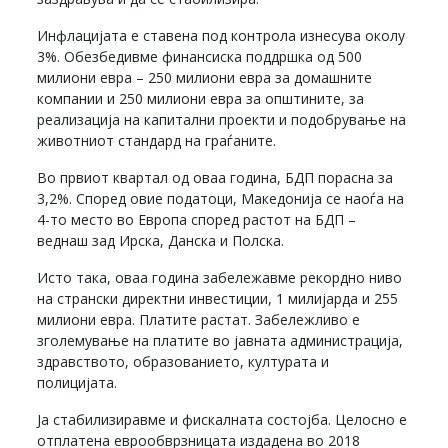
Инфлацијата е ставена под контрола изнесува околу
3%. Обезбедивме финансиска поддршка од 500
милиони евра – 250 милиони евра за домашните
компании и 250 милиони евра за општините, за
реализација на капитални проекти и подобрување на
животниот стандард на граѓаните.
Во првиот квартал од оваа година, БДП порасна за
3,2%. Според овие податоци, Македонија се наоѓа на
4-то место во Европа според растот на БДП –
веднаш зад Ирска, Данска и Полска.
Исто така, оваа година забележавме рекордно ниво
на странски директни инвестиции, 1 милијарда и 255
милиони евра. Платите растат. Забележливо е
зголемување на платите во јавната администрација,
здравството, образованието, културата и
полицијата.
Ја стабилизиравме и фискалната состојба. Целосно е
отплатена еврообврзницата издадена во 2018