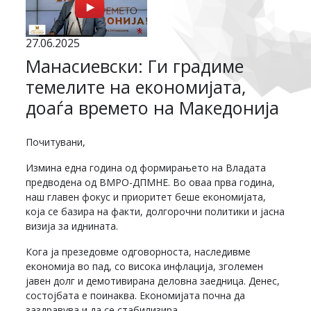
27.06.2025
Манасиевски: Ги градиме
темелите на економијата,
доаѓа времето на Македонија
Почитувани,
Измина една година од формирањето на Владата
предводена од ВМРО-ДПМНЕ. Во оваа прва година,
наш главен фокус и приоритет беше економијата,
која се базира на факти, долгорочни политики и јасна
визија за иднината.
Кога ја презедовме одговорноста, наследивме
економија во пад, со висока инфлација, зголемен
јавен долг и демотивирана деловна заедница. Денес,
состојбата е поинаква. Економијата почна да
заздравува и да се стабилизира.