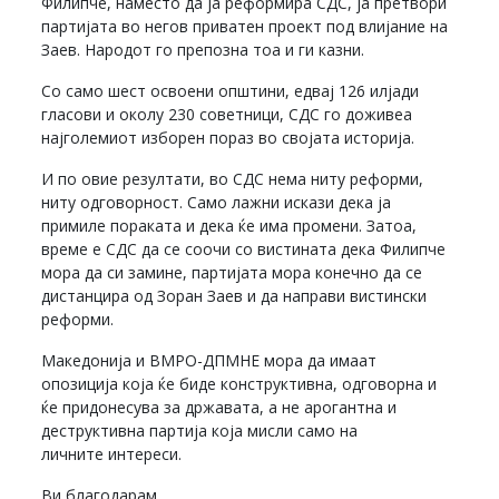
Филипче, наместо да ја реформира СДС, ја претвори
партијата во негов приватен проект под влијание на
Заев. Народот го препозна тоа и ги казни.
Со само шест освоени општини, едвај 126 илјади
гласови и околу 230 советници, СДС го доживеа
најголемиот изборен пораз во својата историја.
И по овие резултати, во СДС нема ниту реформи,
ниту одговорност. Само лажни искази дека ја
примиле пораката и дека ќе има промени. Затоа,
време е СДС да се соочи со вистината дека Филипче
мора да си замине, партијата мора конечно да се
дистанцира од Зоран Заев и да направи вистински
реформи.
Македонија и ВМРО-ДПМНЕ мора да имаат
опозиција која ќе биде конструктивна, одговорна и
ќе придонесува за државата, а не арогантна и
деструктивна партија која мисли само на
личните интереси.
Ви благодарам.