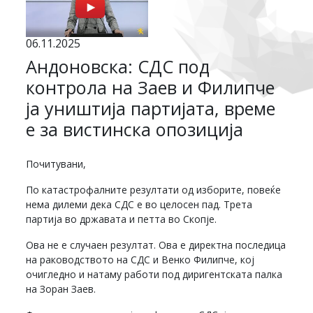
06.11.2025
Андоновска: СДС под
контрола на Заев и Филипче
ја уништија партијата, време
е за вистинска опозиција
Почитувани,
По катастрофалните резултати од изборите, повеќе
нема дилеми дека СДС е во целосен пад. Трета
партија во државата и петта во Скопје.
Ова не е случаен резултат. Ова е директна последица
на раководството на СДС и Венко Филипче, кој
очигледно и натаму работи под диригентската палка
на Зоран Заев.