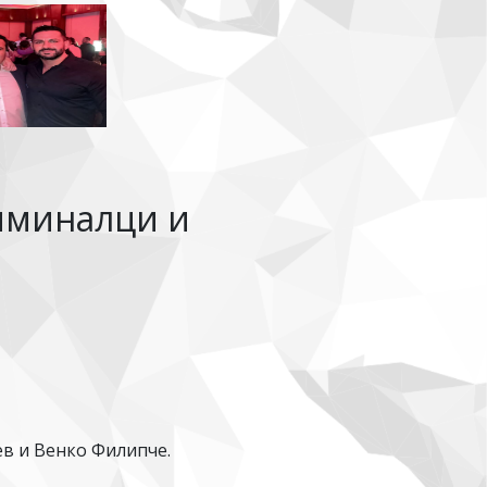
иминалци и
ев и Венко Филипче.