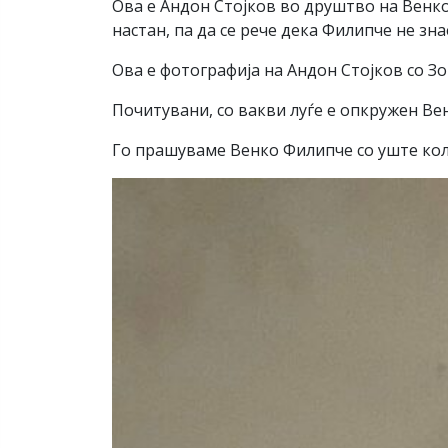
Ова е Андон Стојков во друштво на Венко 
настан, па да се рече дека Филипче не зна
Ова е фотографија на Андон Стојков со Зо
Почитувани, со вакви луѓе е опкружен Вен
Го прашуваме Венко Филипче со уште кол