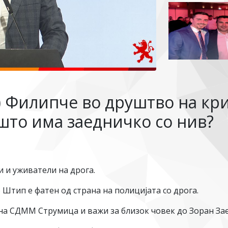
) Филипче во друштво на кр
што има заедничко со нив?
 и уживатели на дрога.
о Штип е фатен од страна на полицијата со дрога.
на СДММ Струмица и важи за близок човек до Зоран За