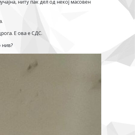
учајна, ниту пак дел од некој масовен
а.
ога. Е ова е СДС.
 нив?