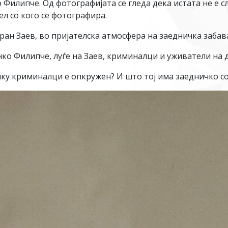
Филипче. Од фотографијата се гледа дека истата не е сл
ел со кого се фотографира.
ран Заев, во пријателска атмосфера на заедничка забав
ко Филипче, луѓе на Заев, криминалци и уживатели на др
ку криминалци е опкружен? И што тој има заедничко со