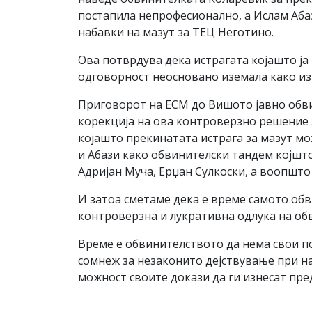
постапила непрофесионално, а Ислам Абаз
набавки на мазут за ТЕЦ Неготино.
Ова потврдува дека истрагата којашто ј
одговорност неосновано иземала како из
Приговорот на ЕСМ до Вишото јавно обви
корекција на ова контроверзно решение з
којашто прекинатата истрага за мазут м
и Абази како обвинителски тандем којшто
Адријан Муча, Ерџан Сулкоски, а воопшто
И затоа сметаме дека е време самото обви
контроверзна и лукративна одлука на об
Време е обвинителството да нема свои п
сомнеж за незаконито дејствување при на
можност своите докази да ги изнесат пре