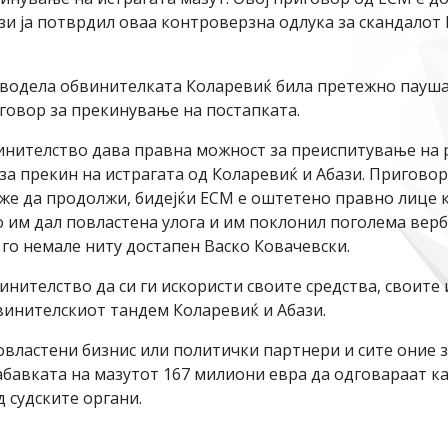
и ја потврдил оваа контроверзна одлука за скандалот 
а водела обвинителката Коларевиќ била претежно пауша
говор за прекинување на постапката.
нителство дава правна можност за преиспитување на р
а прекин на истрагата од Коларевиќ и Абази. Приговор
оже да продолжи, бидејќи ЕСМ е оштетено правно лице 
 им дал повластена улога и им поклонил поголема верба
 го немале ниту достапен Васко Ковачевски.
нителство да си ги искористи своите средства, своите 
винителскиот тандем Коларевиќ и Абази.
овластени бизнис или политички партнери и сите оние 
бавката на мазутот 167 милиони евра да одговараат как
д судските органи.