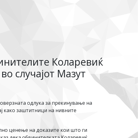
винителите Коларевиќ
во случајот Мазут
роверзната одлука за прекинување на
ај како заштитници на нивните
илно ценење на доказите кои што ги
оказ дека обвинителката Коларевиќ