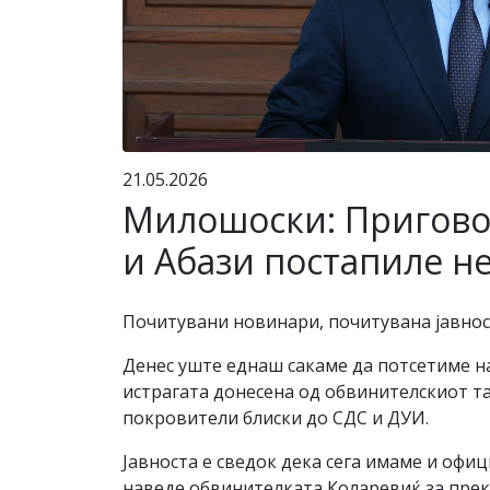
21.05.2026
Милошоски: Приговор
и Абази постапиле н
Почитувани новинари, почитувана јавнос
Денес уште еднаш сакаме да потсетиме на
истрагата донесена од обвинителскиот та
покровители блиски до СДС и ДУИ.
Јавноста е сведок дека сега имаме и офи
наведе обвинителката Коларевиќ за прек