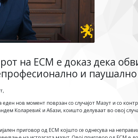
от на ЕСМ е доказ дека об
епрофесионално и паушално 
т,
 еден нов момент поврзан со случајот Мазут и со конт
ндем Коларевиќ и Абази, коишто делуваат во овој случ
цијален приговор од ЕСМ којшто се однесува на неправ
инување на истрагата мазут. Овој приговор од ЕСМ е д