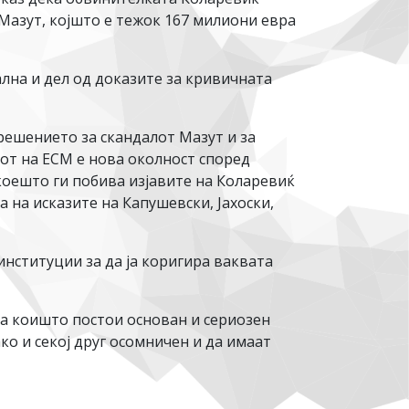
Мазут, којшто е тежок 167 милиони евра
лна и дел од доказите за кривичната
ешението за скандалот Мазут и за
от на ЕСМ е нова околност според
коешто ги побива изјавите на Коларевиќ
 на исказите на Капушевски, Јахоски,
институции за да ја коригира ваквата
за коишто постои основан и сериозен
о и секој друг осомничен и да имаат