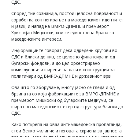
СДС.
Според тие сознанија, постои целосна поврзаност и
соработка кон негирање на македонскиот идентитет
и јазик, и напад на ВМРО-ДПМНЕ и премиерот
Христијан Мицкоски, кои се единствена брана за
македонските интереси.
Информациите говорат дека одредени кругови во
СДС и блиски до нив, се целосно финансирани од
бугарски фондови, а до цел оркестрирано
измислување и ширење на лаги и конструкции за
политичари од ВМРО-ДПМНЕ и државниот врв.
Ова што го зборуваме, многу јасно се гледа и од
брзината со која фабрикациите за ВМРО-ДПМНЕ и
премиерот Мицкоски од бугарските медиуми, се
шират во македонскиот етер од структури блиски до
СДС.
Како поткрепа на оваа антимакедонска пропаганда,
стои Венко Филипче и неговата скриена за јавноста