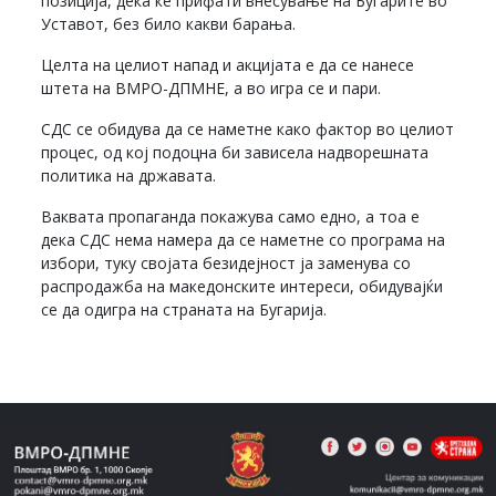
позиција, дека ќе прифати внесување на Бугарите во
Уставот, без било какви барања.
Целта на целиот напад и акцијата е да се нанесе
штета на ВМРО-ДПМНЕ, а во игра се и пари.
СДС се обидува да се наметне како фактор во целиот
процес, од кој подоцна би зависела надворешната
политика на државата.
Ваквата пропаганда покажува само едно, а тоа е
дека СДС нема намера да се наметне со програма на
избори, туку својата безидејност ја заменува со
распродажба на македонските интереси, обидувајќи
се да одигра на страната на Бугарија.