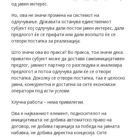
од јавен интерес.
Но, ова не значи промена на системот на
одлучување. Државата останува единствениот
субјект кој одлучува дали постои јавен интерес, дали
предлогот ќе се прифати или дали воопшто ќе се
отвори постапка за реализација.
Што значи ова во пракса? Во пракса, тоа значи дека:
приватен субјект може да достави самоиницијативен
предлог, јавниот партнер го разгледува и анализира
предлогот и потоа одлучува дали ќе се отвори
постапка. Доколку се отвори постапка, таа е целосно
јавна, конкурентна и достапна за сите економски
оператори под исти услови.
Клучна работа – нема привилегии.
Ова е најважниот елемент, подносителот на
иницијативата: не добива автоматско право на
договор, не добива гаранција за победа на јавната
набавка, не добива директна концесија. Сите