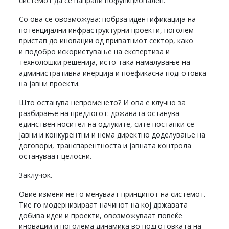
системот да се направи пофункционален.
Со ова се овозможува: побрза идентификација на
потенцијални инфраструктурни проекти, поголем
пристап до иновации од приватниот сектор, како
и подобро искористување на експертиза и
технолошки решенија, исто така намалување на
административна инерција и поефикасна подготовка
на јавни проекти.
Што останува непроменето? И ова е клучно за
разбирање на предлогот: државата останува
единствен носител на одлуките, сите постапки се
јавни и конкурентни и нема директно доделување на
договори, транспарентноста и јавната контрола
остануваат целосни.
Заклучок.
Овие измени не го менуваат принципот на системот.
Тие го модернизираат начинот на кој државата
добива идеи и проекти, овозможуваат повеќе
иновации и поголема динамика во подготовката на