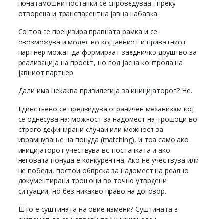
понатамошни постапки се спроведуваат преку
отворена и транспарентна јавна набавка.
Со тоа се прецизира правната рамка и се
овозможува и модел во кој јавниот и приватниот
партнер можат да формираат заедничко друштво за
реализација на проект, но под јасна контрола на
јавниот партнер.
Дали има некаква привилегија за иницијаторот? Не.
Единствено се предвидува ограничен механизам кој
се однесува на: можност за надомест на трошоци во
строго дефинирани случаи или можност за
израмнување на понуда (matching), и тоа само ако
иницијаторот учествува во постапката и ако
неговата понуда е конкурентна. Ако не учествува или
не победи, постои обврска за надомест на реално
документирани трошоци во точно утврдени
ситуации, но без никакво право на договор.
Што е суштината на овие измени? Суштината е