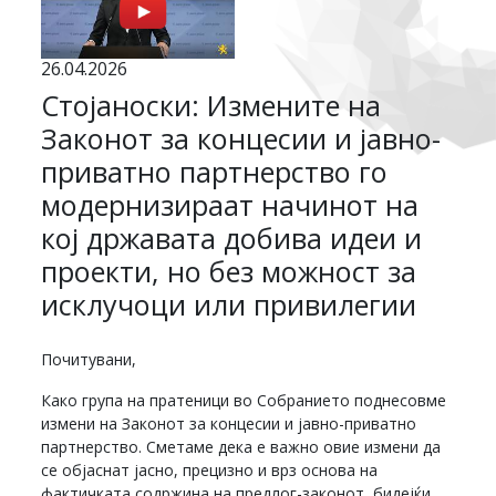
26.04.2026
Стојаноски: Измените на
Законот за концесии и јавно-
приватно партнерство го
модернизираат начинот на
кој државата добива идеи и
проекти, но без можност за
исклучоци или привилегии
Почитувани,
Како група на пратеници во Собранието поднесовме
измени на Законот за концесии и јавно-приватно
партнерство. Сметаме дека е важно овие измени да
се објаснат јасно, прецизно и врз основа на
фактичката содржина на предлог-законот, бидејќи