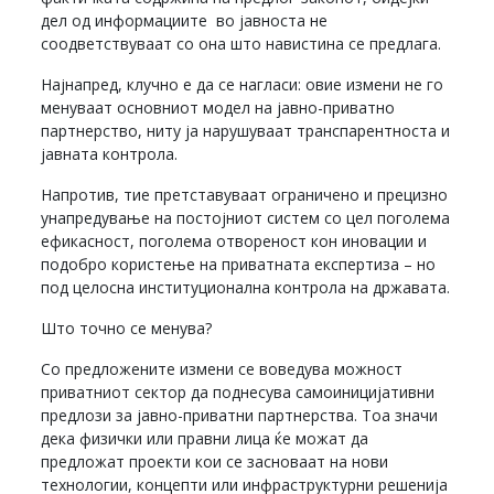
дел од информациите во јавноста не
соодветствуваат со она што навистина се предлага.
Најнапред, клучно е да се нагласи: овие измени не го
менуваат основниот модел на јавно-приватно
партнерство, ниту ја нарушуваат транспарентноста и
јавната контрола.
Напротив, тие претставуваат ограничено и прецизно
унапредување на постојниот систем со цел поголема
ефикасност, поголема отвореност кон иновации и
подобро користење на приватната експертиза – но
под целосна институционална контрола на државата.
Што точно се менува?
Со предложените измени се воведува можност
приватниот сектор да поднесува самоиницијативни
предлози за јавно-приватни партнерства. Тоа значи
дека физички или правни лица ќе можат да
предложат проекти кои се засноваат на нови
технологии, концепти или инфраструктурни решенија