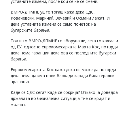
уставните измени, после кои се ќе се смени.
ВМРО-ДПМНЕ уште тогаш кажа дека СДС,
Ковачевски, Маричиќ, Зечевиќ и Османи лажат. И
дека уставните измени се само почеток на
бугарските барања.
Тоа што ВМРО-ДПМНЕ го зборуваше, сега го кажаа и
од ЕУ, односно еврокомесарката Марта Кос, потврди
дека нема гаранции дека ова се последните бугарски
барања.
Еврокомесарката Кос кажа дека не може да потврди
дека нема да има нови блокади заради билатерални
прашања.
Каде се СДС сега? Каде се сокрија? Откако ја доведоа
државата во безизлезна ситуација тие се кријат и
молчат.