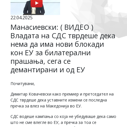
22.04.2025
Манасиевски: ( ВИДЕО )
Владата на СДС тврдеше дека
нема да има нови блокади
кон ЕУ за билатерални
прашања, сега се
демантирани и од ЕУ
Почитувани,
Димитар Ковачевски како премиер и претседател на
СДС тврдеше дека уставните измени се последна
пречка за влез на Македонија во ЕУ.
СДС водеше кампања со која не убедуваше дека само
што не сме влегле во ЕУ, а пречка за тоа се