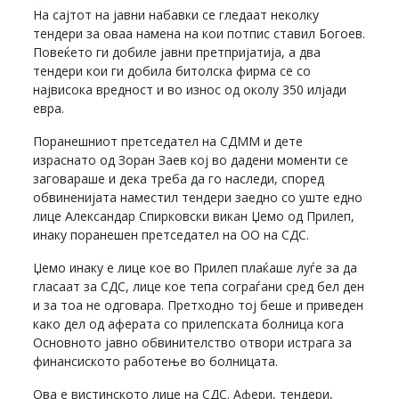
На сајтот на јавни набавки се гледаат неколку
тендери за оваа намена на кои потпис ставил Богоев.
Повеќето ги добиле јавни претпријатија, а два
тендери кои ги добила битолска фирма се со
највисока вредност и во износ од околу 350 илјади
евра.
Поранешниот претседател на СДММ и дете
израснато од Зоран Заев кој во дадени моменти се
заговараше и дека треба да го наследи, според
обвиненијата наместил тендери заедно со уште едно
лице Александар Спирковски викан Џемо од Прилеп,
инаку поранешен претседател на ОО на СДС.
Џемо инаку е лице кое во Прилеп плаќаше луѓе за да
гласаат за СДС, лице кое тепа сограѓани сред бел ден
и за тоа не одговара. Претходно тој беше и приведен
како дел од аферата со прилепската болница кога
Основното јавно обвинителство отвори истрага за
финансиското работење во болницата.
Ова е вистинското лице на СДС. Афери, тендери,