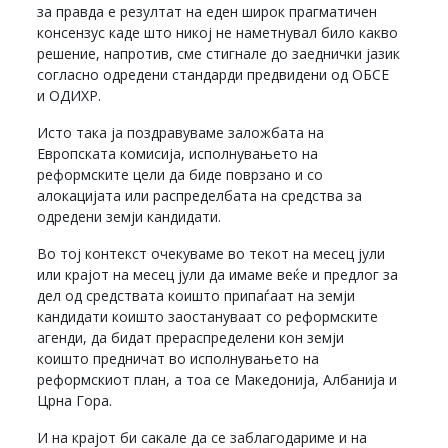
за правда е резултат на еден широк прагматичен
консензус каде што никој не наметнувал било какво
решение, напротив, сме стигнале до заеднички јазик
согласно одредени стандарди предвидени од ОБСЕ
и ОДИХР.
Исто така ја поздравуваме заложбата на
Европската комисија, исполнувањето на
реформските цели да биде поврзано и со
алокацијата или распределбата на средства за
одредени земји кандидати.
Во тој контекст очекуваме во текот на месец јули
или крајот на месец јули да имаме веќе и предлог за
дел од средствата коишто припаѓаат на земји
кандидати коишто заостануваат со реформските
агенди, да бидат прераспределени кон земји
коишто предничат во исполнувањето на
реформскиот план, а тоа се Македонија, Албанија и
Црна Гора.
И на крајот би сакале да се заблагодариме и на