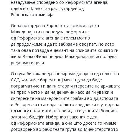
назадување споредено со Реформската агенда,
односно Планот за раст утврден од
Европската комисија.
Оваа потврда на Европската комисија дека
Македонија ги спроведува реформите
од Реформската агенда е голем мотив
да продолжиме и да го забрзаме овој пат. Но исто
така оваа потврда е демант на спиновите коишто ги
шири Венко Филипче дека Македонија не исполнува
реформски цели.
Оттука би сакале да апелираме до претседателот на
СДС, Филипче барем овој месец јули да биде
попрагматичен и да ги стави интересите на државата
на прво место и да најде начин како да ги уважи и
интересите на македонските граѓани во дијаспората
и Реформската агенда којашто заеднички е утврдена
од многу политички актери и да се усвои Изборниот
законик, бидејќи Изборниот законик е дел
од Реформската агенда, а она што досега го имаме
договорено во работната група во Министерството